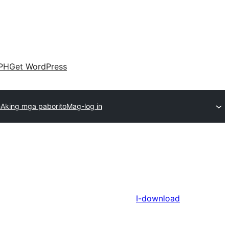
PH
Get WordPress
n
Aking mga paborito
Mag-log in
I-download