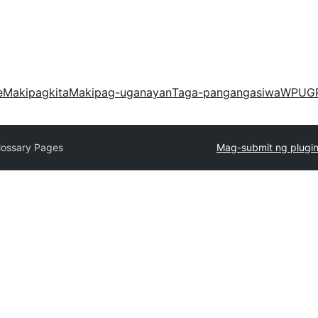
e
Makipagkita
Makipag-uganayan
Taga-pangangasiwa
WPUG
lossary Pages
Mag-submit ng plugi