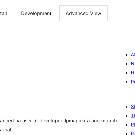
tall
Development
Advanced View
A
N
H
P
S
T
nced na user at developer. Ipinapakita ang mga ito
P
yonal.
P