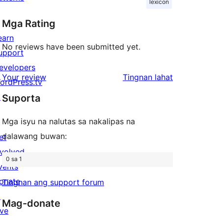
lexicon
Mga Rating
earn
No reviews have been submitted yet.
upport
evelopers
ng
Your review
Tingnan lahat
ordPress.tv
review
↗
Suporta
Mga isyu na nalutas sa nakalipas na
dalawang buwan:
et
nvolved
0 sa 1
vents
onate
Tingnan ang support forum
↗
Mag-donate
ive