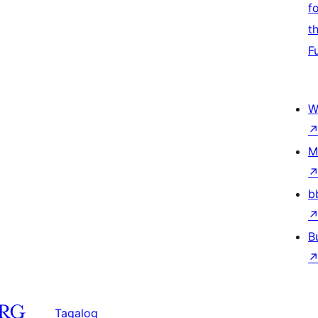
f
t
F
W
M
b
B
Tagalog