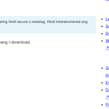
L
ing hindi secure o matatag. Hindi inirerekomenda ang
S
D
W
pang i-download.
G
I
E
D
F