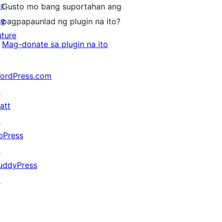
or
Gusto mo bang suportahan ang
he
pagpapaunlad ng plugin na ito?
uture
Mag-donate sa plugin na ito
ordPress.com
↗
att
↗
bPress
↗
uddyPress
↗