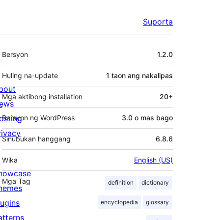
Suporta
Meta
Bersyon
1.2.0
Huling na-update
1 taon
ang nakalipas
bout
Mga aktibong installation
20+
ews
osting
Bersyon ng WordPress
3.0 o mas bago
rivacy
Sinubukan hanggang
6.8.6
Wika
English (US)
howcase
Mga Tag
definition
dictionary
hemes
lugins
encyclopedia
glossary
atterns