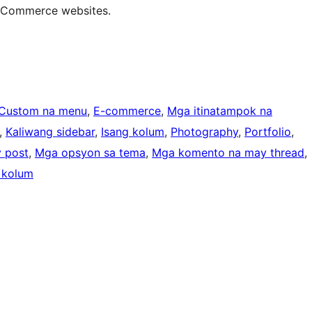
 eCommerce websites.
Custom na menu
, 
E-commerce
, 
Mga itinatampok na
, 
Kaliwang sidebar
, 
Isang kolum
, 
Photography
, 
Portfolio
, 
y post
, 
Mga opsyon sa tema
, 
Mga komento na may thread
, 
 kolum