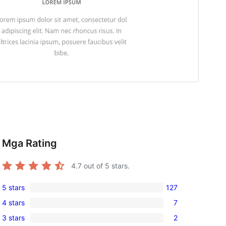
Mga Rating
4.7
out of 5 stars.
5 stars
127
127
4 stars
7
5-
7
3 stars
2
star
4-
2