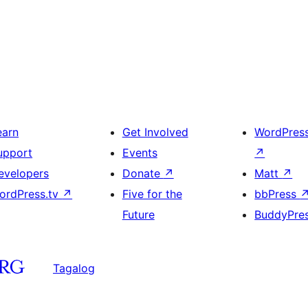
earn
Get Involved
WordPres
upport
Events
↗
evelopers
Donate
↗
Matt
↗
ordPress.tv
↗
Five for the
bbPress
Future
BuddyPre
Tagalog