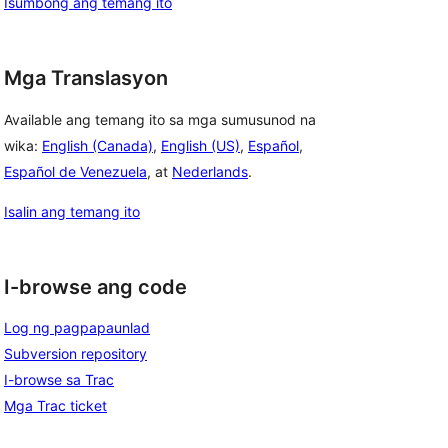
Isumbong ang temang ito
Mga Translasyon
Available ang temang ito sa mga sumusunod na
wika:
English (Canada)
,
English (US)
,
Español
,
Español de Venezuela
, at
Nederlands
.
Isalin ang temang ito
I-browse ang code
Log ng pagpapaunlad
Subversion repository
I-browse sa Trac
Mga Trac ticket