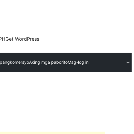
PH
Get WordPress
 pangkomersyo
Aking mga paborito
Mag-log in