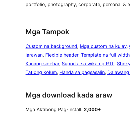
portfolio, photography, corporate, personal &
Mga Tampok
Custom na background
, 
Mga custom na kulay
, 
larawan
, 
Flexible header
, 
Template na full width
Kanang sidebar
, 
Suporta sa wika ng RTL
, 
Stick
Tatlong kolum
, 
Handa sa pagsasalin
, 
Dalawang
Mga download kada araw
Mga Aktibong Pag-install:
2,000+