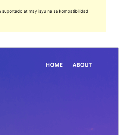
na suportado at may isyu na sa kompatibilidad
I-preview
I-download
Bersyon
0.7.4
Huling na-update
Agosto 12, 2020
Mga aktibong pag-install
2,000+
Bersyon ng PHP
7.0
Homepage ng tema