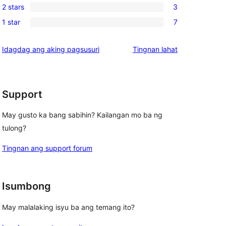
reviews
2 stars
3
star
3-
3
reviews
1 star
7
star
2-
7
reviews
star
1-
ng
Idagdag ang aking pagsusuri
Tingnan lahat
reviews
star
review
reviews
Support
May gusto ka bang sabihin? Kailangan mo ba ng
tulong?
Tingnan ang support forum
Isumbong
May malalaking isyu ba ang temang ito?