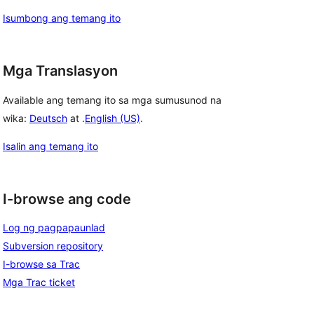
Isumbong ang temang ito
Mga Translasyon
Available ang temang ito sa mga sumusunod na
wika:
Deutsch
at .
English (US)
.
Isalin ang temang ito
I-browse ang code
Log ng pagpapaunlad
Subversion repository
I-browse sa Trac
Mga Trac ticket