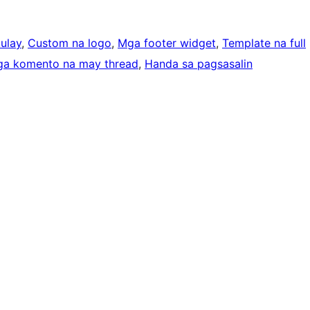
ulay
, 
Custom na logo
, 
Mga footer widget
, 
Template na full
a komento na may thread
, 
Handa sa pagsasalin