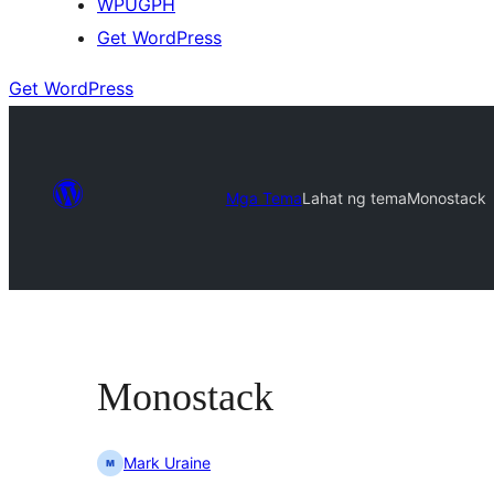
WPUGPH
Get WordPress
Get WordPress
Mga Tema
Lahat ng tema
Monostack
Monostack
Mark Uraine