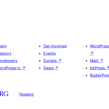
earn
Get Involved
WordPres
upport
Events
↗
evelopers
Donate
↗
Matt
↗
ordPress.tv
↗
Swag
↗
bbPress
BuddyPre
Tagalog