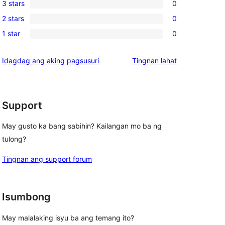
3 stars
0
star
4-
0
review
2 stars
0
star
3-
0
reviews
1 star
0
star
2-
0
reviews
star
1-
ng
Idagdag ang aking pagsusuri
Tingnan lahat
reviews
star
review
reviews
Support
May gusto ka bang sabihin? Kailangan mo ba ng
tulong?
Tingnan ang support forum
Isumbong
May malalaking isyu ba ang temang ito?