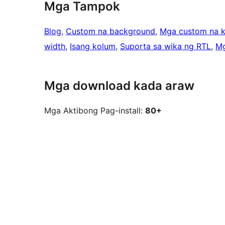
Mga Tampok
Blog
, 
Custom na background
, 
Mga custom na k
width
, 
Isang kolum
, 
Suporta sa wika ng RTL
, 
Mg
Mga download kada araw
Mga Aktibong Pag-install:
80+