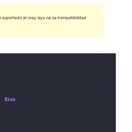
na suportado at may isyu na sa kompatibilidad
I-preview
I-download
Bersyon
2.0.4
Huling na-update
Pebrero 27, 2019
Mga aktibong pag-install
80+
Bersyon ng WordPress
4.0
Homepage ng tema