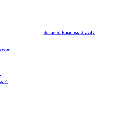
Susunod
Business Gravity
s.com
↗
ss
↗