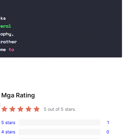
Mga Rating
t
5
out of 5 stars.
5 stars
1
1
4 stars
0
5-
0