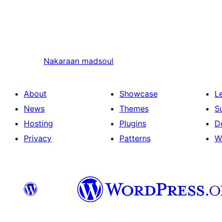
Nakaraan
madsoul
About
Showcase
L
News
Themes
S
Hosting
Plugins
D
Privacy
Patterns
W