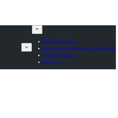
Magsumite ng tema
Mga kumpanya ng temang pangkomersyo
Aking mga paborito
Mag-log in