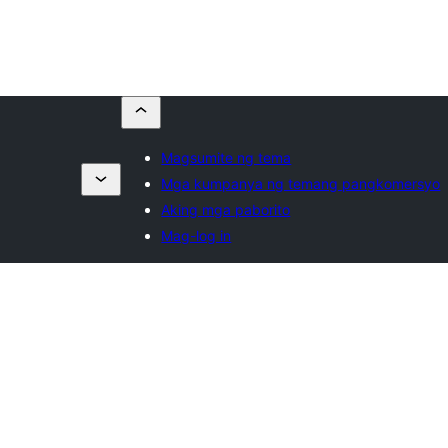
Magsumite ng tema
Mga kumpanya ng temang pangkomersyo
Aking mga paborito
Mag-log in