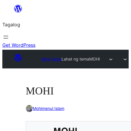
Lumaktaw
patungo
Tagalog
sa
content
Get WordPress
Mga Tema
Lahat ng tema
MOHI
MOHI
Mohimenul Islam