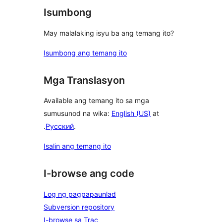
Isumbong
May malalaking isyu ba ang temang ito?
Isumbong ang temang ito
Mga Translasyon
Available ang temang ito sa mga
sumusunod na wika:
English (US)
at
.
Русский
.
Isalin ang temang ito
I-browse ang code
Log ng pagpapaunlad
Subversion repository
I-browse sa Trac