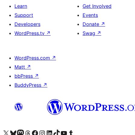
Learn
Get Involved
Support
Events
Developers
Donate
↗
WordPress.tv
↗
Swag
↗
WordPress.com
↗
Matt
↗
bbPress
↗
BuddyPress
↗
Visit our X (formerly Twitter) account
Bisitahin ang aming Bluesky account
Visit our Mastodon account
Bisitahin ang aming Threads account
Visit our Facebook page
Visit our Instagram account
Visit our LinkedIn account
Bisitahin ang aming TikTok account
Visit our YouTube channel
Bisitahin ang aming Tumblr account