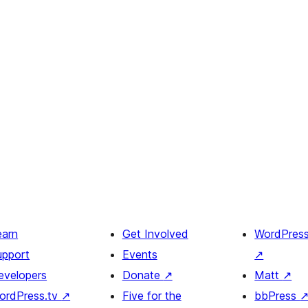
earn
Get Involved
WordPres
upport
Events
↗
evelopers
Donate
↗
Matt
↗
ordPress.tv
↗
Five for the
bbPress