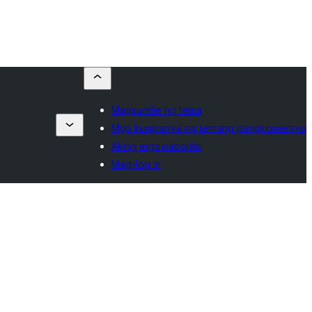
Magsumite ng tema
Mga kumpanya ng temang pangkomersyo
Aking mga paborito
Mag-log in