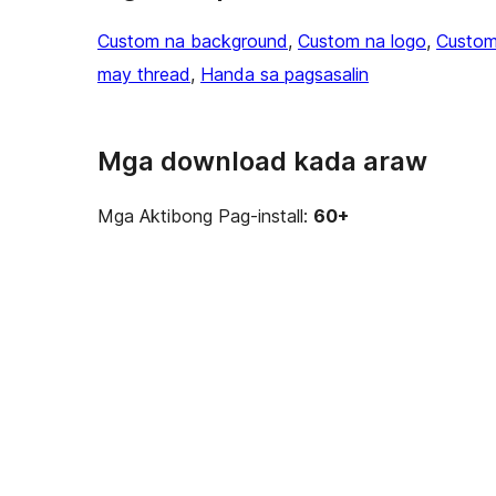
Custom na background
, 
Custom na logo
, 
Custom
may thread
, 
Handa sa pagsasalin
Mga download kada araw
Mga Aktibong Pag-install:
60+