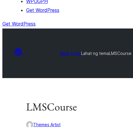
WPUGPH
Get WordPress
Get WordPress
Mga Tema
Lahat ng tema
LMSCourse
LMSCourse
Themes Artist