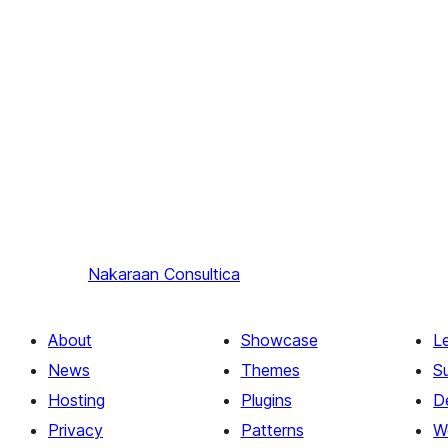
Nakaraan
Consultica
About
Showcase
L
News
Themes
S
Hosting
Plugins
D
Privacy
Patterns
W