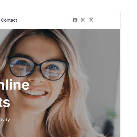
I-preview
I-download
Bersyon
1.0.6
Huling na-update
Mayo 24, 2026
Mga aktibong pag-install
60+
Bersyon ng PHP
5.6
Homepage ng tema