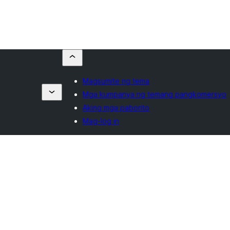
Magsumite ng tema
Mga kumpanya ng temang pangkomersyo
Aking mga paborito
Mag-log in