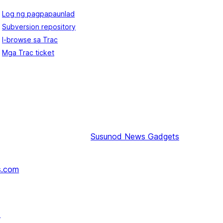
Log ng pagpapaunlad
Subversion repository
I-browse sa Trac
Mga Trac ticket
Susunod
News Gadgets
s.com
↗