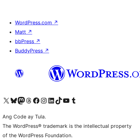
WordPress.com
↗
Matt
↗
bbPress
↗
BuddyPress
↗
Visit our X (formerly Twitter) account
Bisitahin ang aming Bluesky account
Visit our Mastodon account
Bisitahin ang aming Threads account
Visit our Facebook page
Visit our Instagram account
Visit our LinkedIn account
Bisitahin ang aming TikTok account
Visit our YouTube channel
Bisitahin ang aming Tumblr account
Ang Code ay Tula.
The WordPress® trademark is the intellectual property
of the WordPress Foundation.