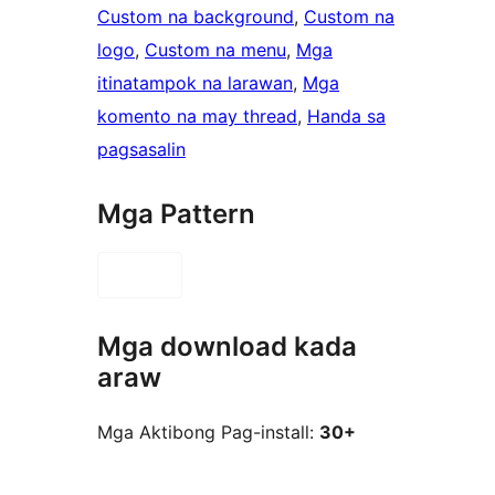
Custom na background
, 
Custom na
logo
, 
Custom na menu
, 
Mga
itinatampok na larawan
, 
Mga
komento na may thread
, 
Handa sa
pagsasalin
Mga Pattern
Mga download kada
araw
Mga Aktibong Pag-install:
30+