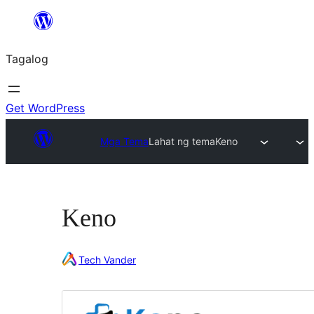
Lumaktaw
patungo
Tagalog
sa
content
Get WordPress
Mga Tema
Lahat ng tema
Keno
Keno
Tech Vander