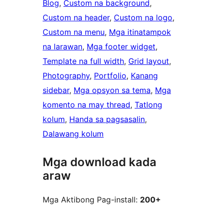
Blog
, 
Custom na background
, 
Custom na header
, 
Custom na logo
, 
Custom na menu
, 
Mga itinatampok
na larawan
, 
Mga footer widget
, 
Template na full width
, 
Grid layout
, 
Photography
, 
Portfolio
, 
Kanang
sidebar
, 
Mga opsyon sa tema
, 
Mga
komento na may thread
, 
Tatlong
kolum
, 
Handa sa pagsasalin
, 
Dalawang kolum
Mga download kada
araw
Mga Aktibong Pag-install:
200+