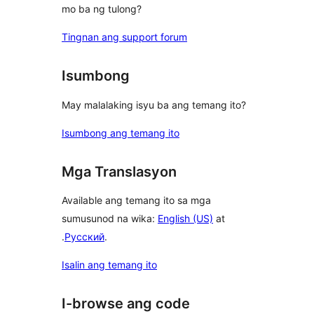
mo ba ng tulong?
Tingnan ang support forum
Isumbong
May malalaking isyu ba ang temang ito?
Isumbong ang temang ito
Mga Translasyon
Available ang temang ito sa mga
sumusunod na wika:
English (US)
at
.
Русский
.
Isalin ang temang ito
I-browse ang code