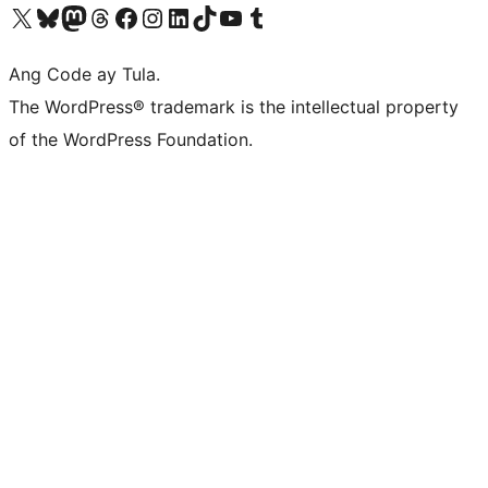
Visit our X (formerly Twitter) account
Bisitahin ang aming Bluesky account
Visit our Mastodon account
Bisitahin ang aming Threads account
Visit our Facebook page
Visit our Instagram account
Visit our LinkedIn account
Bisitahin ang aming TikTok account
Visit our YouTube channel
Bisitahin ang aming Tumblr account
Ang Code ay Tula.
The WordPress® trademark is the intellectual property
of the WordPress Foundation.