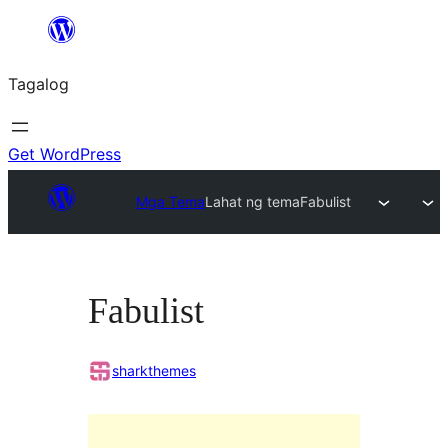
Lumaktaw
patungo
Tagalog
sa
content
Get WordPress
Mga Tema
Lahat ng tema
Fabulist
Fabulist
sharkthemes