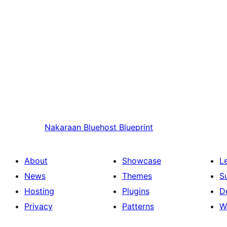
Nakaraan
Bluehost Blueprint
About
Showcase
L
News
Themes
S
Hosting
Plugins
D
Privacy
Patterns
W