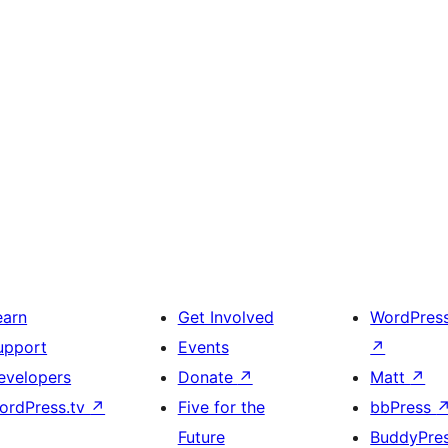
earn
Get Involved
WordPres
upport
Events
↗
evelopers
Donate
↗
Matt
↗
ordPress.tv
↗
Five for the
bbPress
Future
BuddyPre