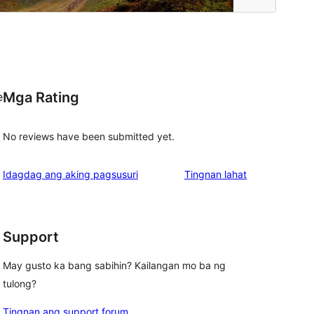
Mga Rating
e
No reviews have been submitted yet.
ng
Idagdag ang aking pagsusuri
Tingnan lahat
review
Support
May gusto ka bang sabihin? Kailangan mo ba ng
tulong?
Tingnan ang support forum