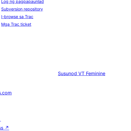
Log ng pagpapaunlad
Subversion repository
I-browse sa Trac
Mga Trac ticket
Susunod
VT Feminine
s.com
↗
ss
↗