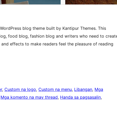
 WordPress blog theme built by Kantipur Themes. This
blog, food blog, fashion blog and writers who need to creat
s and effects to make readers feel the pleasure of reading
r
, 
Custom na logo
, 
Custom na menu
, 
Libangan
, 
Mga
 
Mga komento na may thread
, 
Handa sa pagsasalin
, 