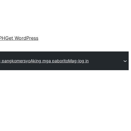
PH
Get WordPress
g pangkomersyo
Aking mga paborito
Mag-log in