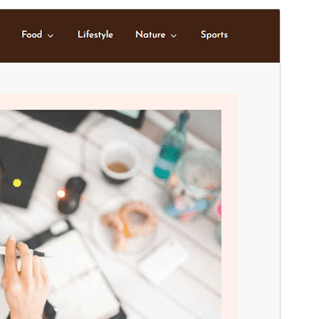
I-preview
I-download
Bersyon
1.1
Huling na-update
Hulyo 30, 2025
Mga aktibong pag-install
100+
Bersyon ng WordPress
5.1
Bersyon ng PHP
5.6
Homepage ng tema