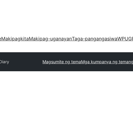
e
Makipagkita
Makipag-uganayan
Taga-pangangasiwa
WPUG
Diary
Magsumite ng tema
Mga kumpanya ng teman