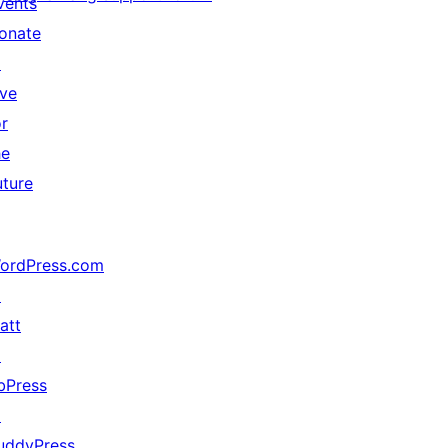
vents
onate
↗
ive
or
he
uture
ordPress.com
↗
att
↗
bPress
↗
uddyPress