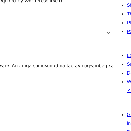
Required by WordPress itself)
S
T
P
P
L
S
tware. Ang mga sumusunod na tao ay nag-ambag sa
D
W
G
I