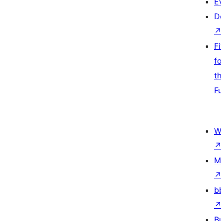
E
D
F
f
t
F
W
M
b
B