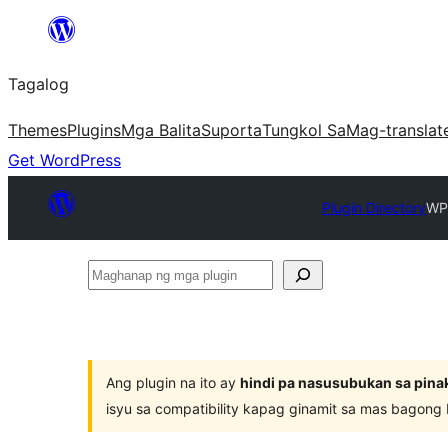
Lumaktaw
patungo
Tagalog
sa
content
Themes
Plugins
Mga Balita
Suporta
Tungkol Sa
Mag-translat
Get WordPress
Plugin Directory
WP
Maghanap
ng
mga
plugin
Ang plugin na ito ay
hindi pa nasusubukan sa pina
isyu sa compatibility kapag ginamit sa mas bagong