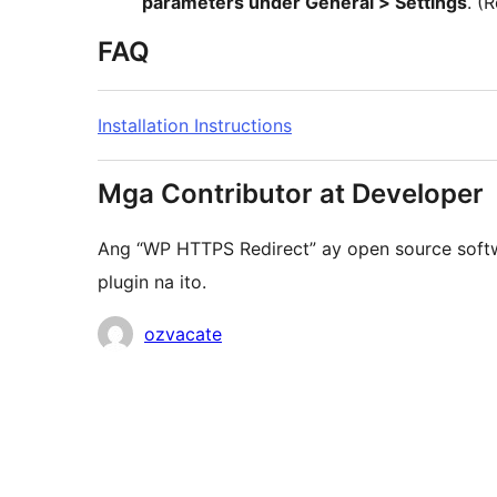
parameters under General > Settings
. (
FAQ
Installation Instructions
Mga Contributor at Developer
Ang “WP HTTPS Redirect” ay open source sof
plugin na ito.
Mga
ozvacate
Contributor