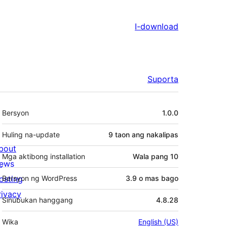
I-download
Suporta
Meta
Bersyon
1.0.0
Huling na-update
9 taon
ang nakalipas
bout
Mga aktibong installation
Wala pang 10
ews
osting
Bersyon ng WordPress
3.9 o mas bago
rivacy
Sinubukan hanggang
4.8.28
Wika
English (US)