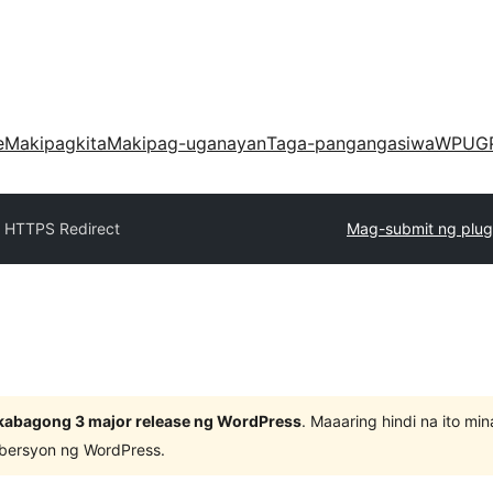
e
Makipagkita
Makipag-uganayan
Taga-pangangasiwa
WPUG
 HTTPS Redirect
Mag-submit ng plug
kabagong 3 major release ng WordPress
. Maaaring hindi na ito m
 bersyon ng WordPress.