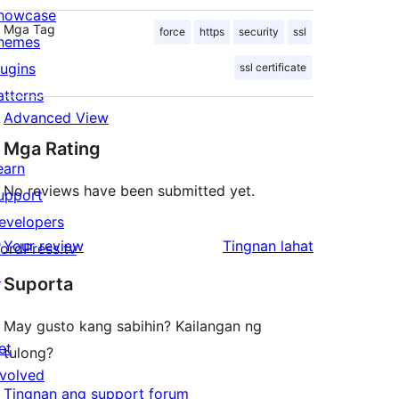
howcase
Mga Tag
force
https
security
ssl
hemes
lugins
ssl certificate
atterns
Advanced View
Mga Rating
earn
No reviews have been submitted yet.
upport
evelopers
ng
Your review
Tingnan lahat
ordPress.tv
review
↗
Suporta
May gusto kang sabihin? Kailangan ng
et
tulong?
nvolved
Tingnan ang support forum