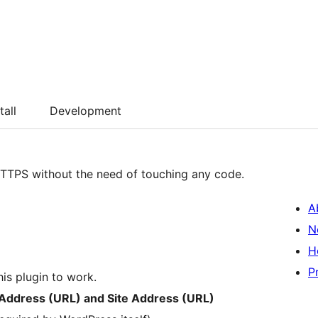
tall
Development
 HTTPS without the need of touching any code.
A
N
H
P
his plugin to work.
 Address (URL) and Site Address (URL)