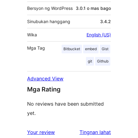
Bersyon ng WordPress
3.0.1 o mas bago
Sinubukan hanggang
3.4.2
Wika
English (US)
Mga Tag
Bitbucket
embed
Gist
git
Github
Advanced View
Mga Rating
No reviews have been submitted
yet.
ng
Your review
Tingnan lahat