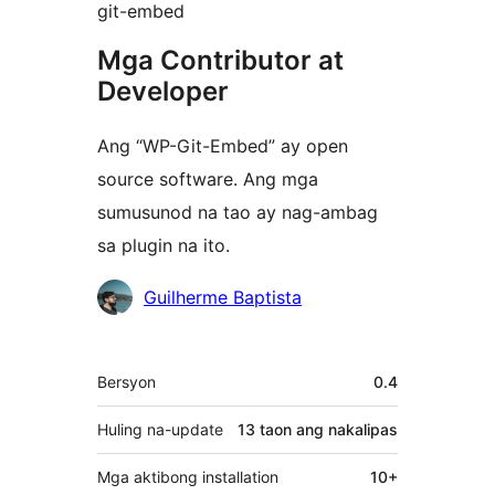
git-embed
Mga Contributor at
Developer
Ang “WP-Git-Embed” ay open
source software. Ang mga
sumusunod na tao ay nag-ambag
sa plugin na ito.
Mga
Guilherme Baptista
Contributor
Meta
Bersyon
0.4
Huling na-update
13 taon
ang nakalipas
Mga aktibong installation
10+