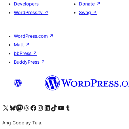
Developers
Donate
↗
WordPress.tv
↗
Swag
↗
WordPress.com
↗
Matt
↗
bbPress
↗
BuddyPress
↗
Visit our X (formerly Twitter) account
Bisitahin ang aming Bluesky account
Visit our Mastodon account
Bisitahin ang aming Threads account
Visit our Facebook page
Visit our Instagram account
Visit our LinkedIn account
Bisitahin ang aming TikTok account
Visit our YouTube channel
Bisitahin ang aming Tumblr account
Ang Code ay Tula.