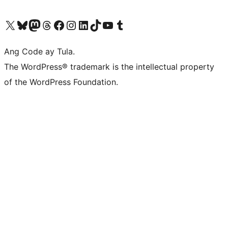
Visit our X (formerly Twitter) account
Bisitahin ang aming Bluesky account
Visit our Mastodon account
Bisitahin ang aming Threads account
Visit our Facebook page
Visit our Instagram account
Visit our LinkedIn account
Bisitahin ang aming TikTok account
Visit our YouTube channel
Bisitahin ang aming Tumblr account
Ang Code ay Tula.
The WordPress® trademark is the intellectual property
of the WordPress Foundation.