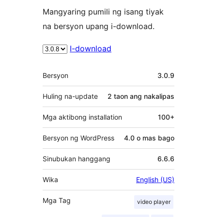
Mangyaring pumili ng isang tiyak
na bersyon upang i-download.
I-download
Meta
Bersyon
3.0.9
Huling na-update
2 taon
ang nakalipas
Mga aktibong installation
100+
Bersyon ng WordPress
4.0 o mas bago
Sinubukan hanggang
6.6.6
Wika
English (US)
Mga Tag
video player