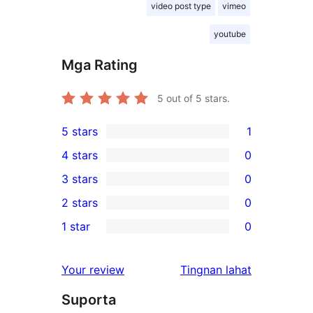
video post type
vimeo
youtube
Mga Rating
5
out of 5 stars.
5 stars
1
1
4 stars
0
5-
0
3 stars
0
star
4-
0
2 stars
0
review
star
3-
0
1 star
0
reviews
star
2-
0
reviews
star
1-
ng
Your review
Tingnan lahat
reviews
star
review
Suporta
reviews