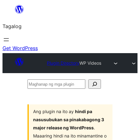
Lumaktaw
patungo
Tagalog
sa
content
Get WordPress
Plugin Directory
WP Videos
Maghanap
ng
mga
plugin
Ang plugin na ito ay
hindi pa
nasusubukan sa pinakabagong 3
major release ng WordPress
.
Maaaring hindi na ito minamantine o