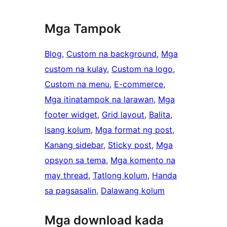
Mga Tampok
Blog
, 
Custom na background
, 
Mga
custom na kulay
, 
Custom na logo
, 
Custom na menu
, 
E-commerce
, 
Mga itinatampok na larawan
, 
Mga
footer widget
, 
Grid layout
, 
Balita
, 
Isang kolum
, 
Mga format ng post
, 
Kanang sidebar
, 
Sticky post
, 
Mga
opsyon sa tema
, 
Mga komento na
may thread
, 
Tatlong kolum
, 
Handa
sa pagsasalin
, 
Dalawang kolum
Mga download kada