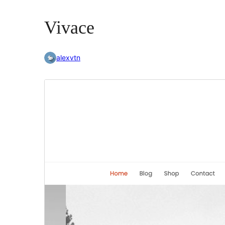
Vivace
alexvtn