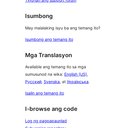
Tingnan ang support forum
Isumbong
May malalaking isyu ba ang temang ito?
Isumbong ang temang ito
Mga Translasyon
Available ang temang ito sa mga
sumusunod na wika:
English (US)
,
Русский
,
Svenska
, at
Українська
.
Isalin ang temang ito
I-browse ang code
Log ng pagpapaunlad