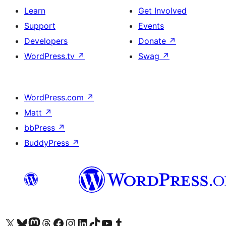
Learn
Get Involved
Support
Events
Developers
Donate
↗
WordPress.tv
↗
Swag
↗
WordPress.com
↗
Matt
↗
bbPress
↗
BuddyPress
↗
Visit our X (formerly Twitter) account
Bisitahin ang aming Bluesky account
Visit our Mastodon account
Bisitahin ang aming Threads account
Visit our Facebook page
Visit our Instagram account
Visit our LinkedIn account
Bisitahin ang aming TikTok account
Visit our YouTube channel
Bisitahin ang aming Tumblr account