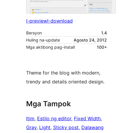
I-preview
I-download
Bersyon
1.4
Huling na-update
Agosto 24, 2012
Mga aktibong pag-install
100+
Theme for the blog with modern,
trendy and details oriented design.
Mga Tampok
Itim
, 
Estilo ng editor
, 
Fixed Width
, 
Gray
, 
Light
, 
Sticky post
, 
Dalawang