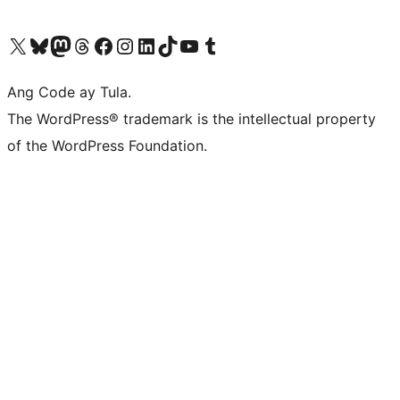
Visit our X (formerly Twitter) account
Bisitahin ang aming Bluesky account
Visit our Mastodon account
Bisitahin ang aming Threads account
Visit our Facebook page
Visit our Instagram account
Visit our LinkedIn account
Bisitahin ang aming TikTok account
Visit our YouTube channel
Bisitahin ang aming Tumblr account
Ang Code ay Tula.
The WordPress® trademark is the intellectual property
of the WordPress Foundation.