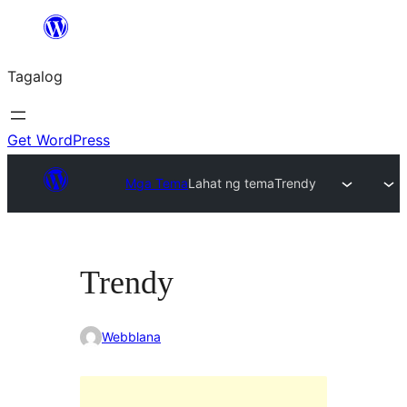
Lumaktaw
patungo
Tagalog
sa
content
Get WordPress
Mga Tema
Lahat ng tema
Trendy
Trendy
Webblana