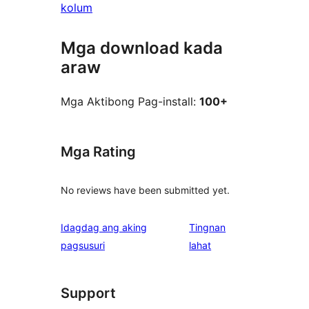
kolum
Mga download kada
araw
Mga Aktibong Pag-install:
100+
Mga Rating
No reviews have been submitted yet.
Idagdag ang aking
Tingnan
ng
pagsusuri
lahat
review
Support