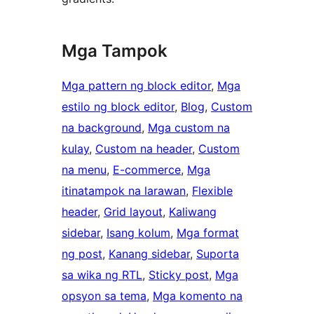
Mga Tampok
Mga pattern ng block editor
, 
Mga
estilo ng block editor
, 
Blog
, 
Custom
na background
, 
Mga custom na
kulay
, 
Custom na header
, 
Custom
na menu
, 
E-commerce
, 
Mga
itinatampok na larawan
, 
Flexible
header
, 
Grid layout
, 
Kaliwang
sidebar
, 
Isang kolum
, 
Mga format
ng post
, 
Kanang sidebar
, 
Suporta
sa wika ng RTL
, 
Sticky post
, 
Mga
opsyon sa tema
, 
Mga komento na