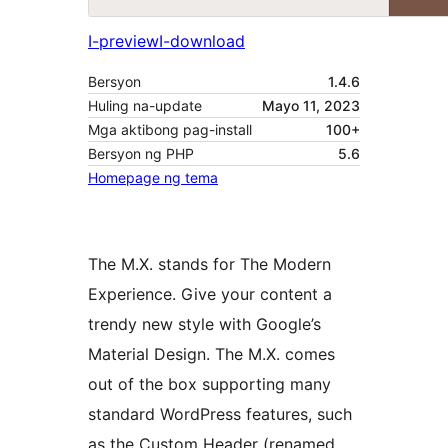
I-preview
I-download
Bersyon
1.4.6
Huling na-update
Mayo 11, 2023
Mga aktibong pag-install
100+
Bersyon ng PHP
5.6
Homepage ng tema
The M.X. stands for The Modern
Experience. Give your content a
trendy new style with Google’s
Material Design. The M.X. comes
out of the box supporting many
standard WordPress features, such
as the Custom Header (renamed