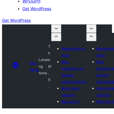
WPUGPH
Get WordPress
Get WordPress
T
Magsumite ng
Magsumit
h
tema
tema
Lahat
e
Mga
Mga
Mga
ng
M
kumpanya ng
kumpanya
Tema
tema
.
temang
temang
X
pangkomersyo
pangkome
.
Aking mga
Aking mg
paborito
paborito
Mag-log in
Mag-log i