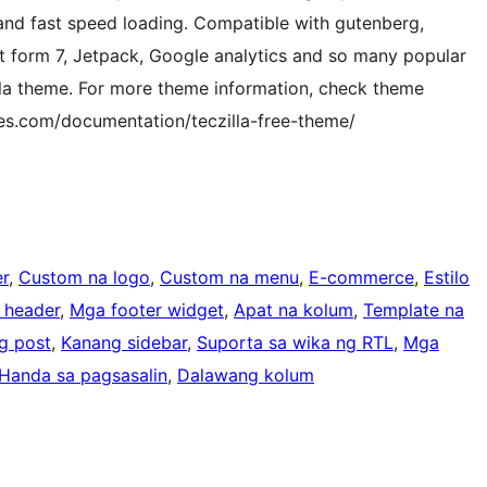
nd fast speed loading. Compatible with gutenberg,
form 7, Jetpack, Google analytics and so many popular
lla theme. For more theme information, check theme
es.com/documentation/teczilla-free-theme/
r
, 
Custom na logo
, 
Custom na menu
, 
E-commerce
, 
Estilo
e header
, 
Mga footer widget
, 
Apat na kolum
, 
Template na
g post
, 
Kanang sidebar
, 
Suporta sa wika ng RTL
, 
Mga
Handa sa pagsasalin
, 
Dalawang kolum