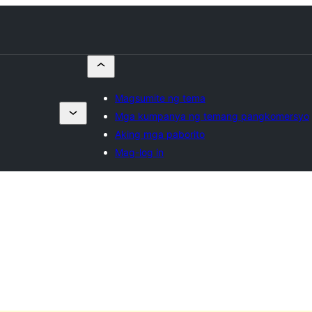
Magsumite ng tema
Mga kumpanya ng temang pangkomersyo
Aking mga paborito
Mag-log in