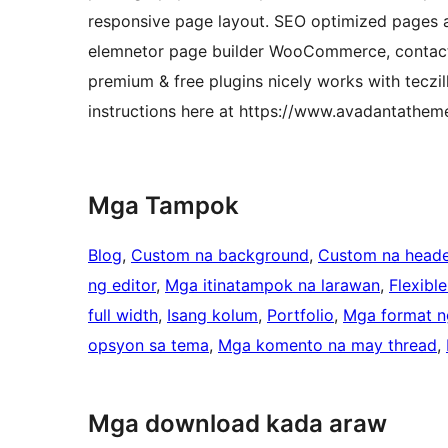
responsive page layout. SEO optimized pages a
elemnetor page builder WooCommerce, contact 
premium & free plugins nicely works with teczi
instructions here at https://www.avadantathem
Mga Tampok
Blog
, 
Custom na background
, 
Custom na heade
ng editor
, 
Mga itinatampok na larawan
, 
Flexibl
full width
, 
Isang kolum
, 
Portfolio
, 
Mga format n
opsyon sa tema
, 
Mga komento na may thread
, 
Mga download kada araw