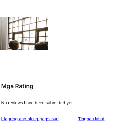
Mga Rating
s
No reviews have been submitted yet.
ng
Idagdag ang aking pagsusuri
Tingnan lahat
review