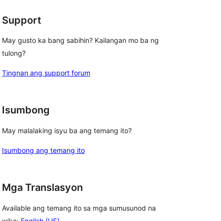
Support
May gusto ka bang sabihin? Kailangan mo ba ng
tulong?
Tingnan ang support forum
Isumbong
May malalaking isyu ba ang temang ito?
Isumbong ang temang ito
Mga Translasyon
Available ang temang ito sa mga sumusunod na
wika:
English (US)
.