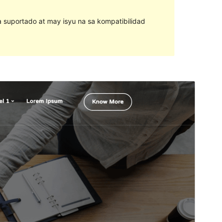
na suportado at may isyu na sa kompatibilidad
I-preview
I-download
Ito ay child theme ng &
Teczilla
.
Bersyon
1.1
Huling na-update
Oktubre 7, 2022
Mga aktibong pag-install
Mas mababa sa 10
Bersyon ng WordPress
5.0
Bersyon ng PHP
5.6