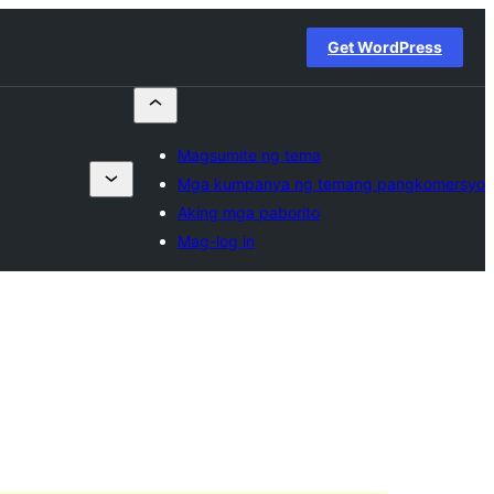
Get WordPress
Magsumite ng tema
Mga kumpanya ng temang pangkomersyo
Aking mga paborito
Mag-log in