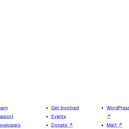
earn
Get Involved
WordPres
upport
Events
↗
evelopers
Donate
↗
Matt
↗