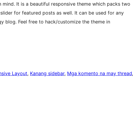
 mind. It is a beautiful responsive theme which packs two
 slider for featured posts as well. It can be used for any
gy blog. Feel free to hack/customize the theme in
sive Layout
, 
Kanang sidebar
, 
Mga komento na may thread