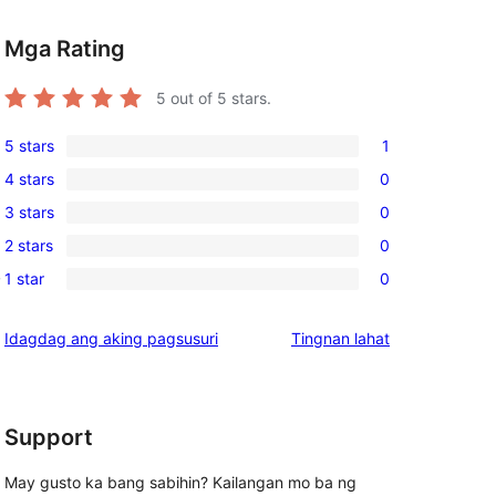
Mga Rating
5
out of 5 stars.
5 stars
1
1
4 stars
0
5-
0
3 stars
0
star
4-
0
review
2 stars
0
star
3-
0
, 
reviews
1 star
0
star
2-
0
reviews
star
1-
ng
Idagdag ang aking pagsusuri
Tingnan lahat
reviews
star
review
reviews
Support
May gusto ka bang sabihin? Kailangan mo ba ng