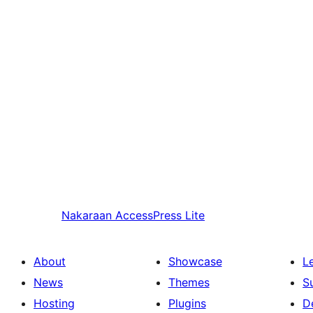
Nakaraan
AccessPress Lite
About
Showcase
L
News
Themes
S
Hosting
Plugins
D