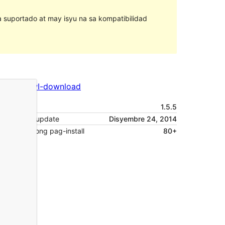
na suportado at may isyu na sa kompatibilidad
I-preview
I-download
Bersyon
1.5.5
Huling na-update
Disyembre 24, 2014
Mga aktibong pag-install
80+