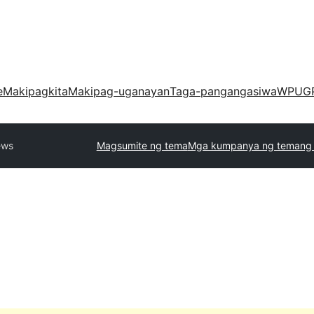
e
Makipagkita
Makipag-uganayan
Taga-pangangasiwa
WPUG
ews
Magsumite ng tema
Mga kumpanya ng temang