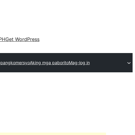
PH
Get WordPress
 pangkomersyo
Aking mga paborito
Mag-log in