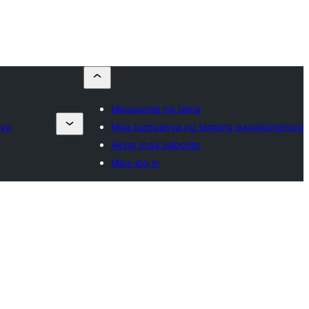
Magsumite ng tema
yo
Mga kumpanya ng temang pangkomersyo
Aking mga paborito
Mag-log in