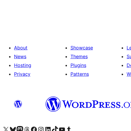
About
Showcase
L
News
Themes
S
Hosting
Plugins
D
Privacy
Patterns
W
Visit our X (formerly Twitter) account
Bisitahin ang aming Bluesky account
Visit our Mastodon account
Bisitahin ang aming Threads account
Visit our Facebook page
Visit our Instagram account
Visit our LinkedIn account
Bisitahin ang aming TikTok account
Visit our YouTube channel
Bisitahin ang aming Tumblr account