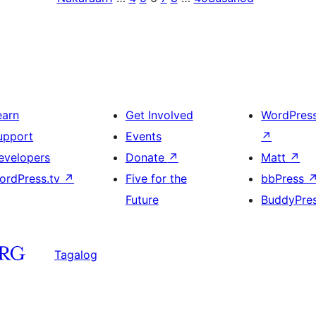
earn
Get Involved
WordPres
upport
Events
↗
evelopers
Donate
↗
Matt
↗
ordPress.tv
↗
Five for the
bbPress
Future
BuddyPre
Tagalog