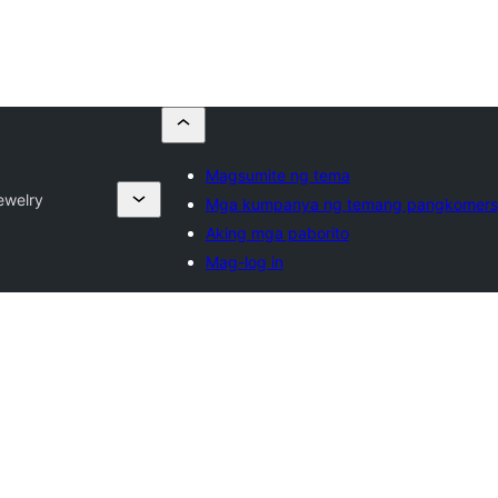
Magsumite ng tema
ewelry
Mga kumpanya ng temang pangkomers
Aking mga paborito
Mag-log in