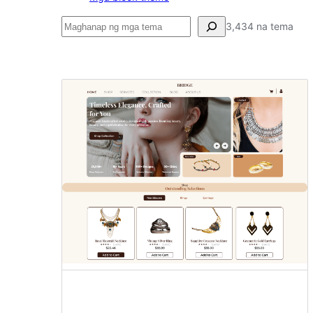
Maghanap
3,434 na tema
Mga
malawak
na
block