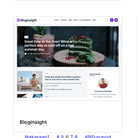
Bloginsight
Nakaraan
1
…
4
5
6
7
8
…
49
Susunod