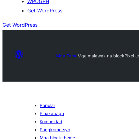
WPUGPH
Get WordPress
Get WordPress
Mga Tema
Mga malawak na block
Pixel J
Popular
Pinakabago
Komunidad
Pangkomersyo
Mga block theme