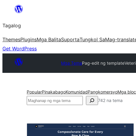
Lumaktaw
patungo
Tagalog
sa
content
Themes
Plugins
Mga Balita
Suporta
Tungkol Sa
Mag-translat
Get WordPress
Mga Tema
Pag-edit ng template
Veter
Popular
Pinakabago
Komunidad
Pangkomersyo
Mga bloc
Maghanap
742 na tema
Pag-
edit