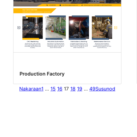
Production Factory
Nakaraan
1
…
15
16
17
18
19
…
49
Susunod