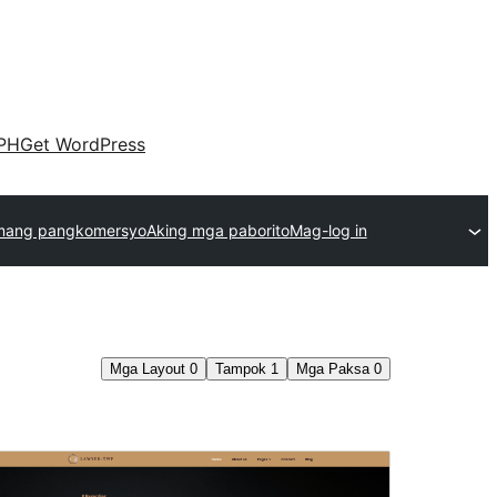
PH
Get WordPress
mang pangkomersyo
Aking mga paborito
Mag-log in
Mga Layout
0
Tampok
1
Mga Paksa
0