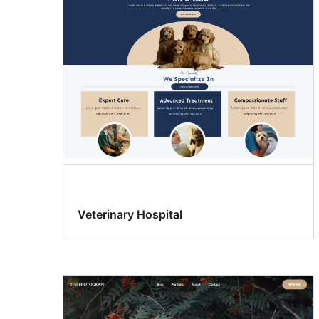
ng
template
Veterinary Hospital