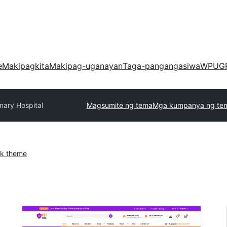
e
Makipagkita
Makipag-uganayan
Taga-pangangasiwa
WPUG
inary Hospital
Magsumite ng tema
Mga kumpanya ng te
k theme