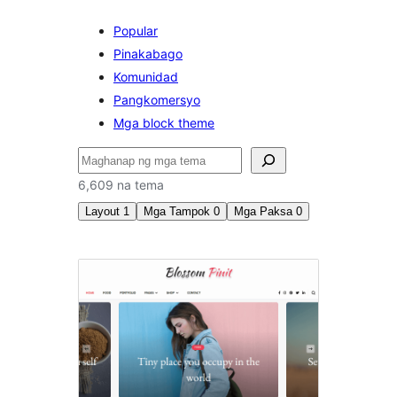
Popular
Pinakabago
Komunidad
Pangkomersyo
Mga block theme
Maghanap
6,609 na tema
Layout
1
Mga Tampok
0
Mga Paksa
0
Isang
kolum