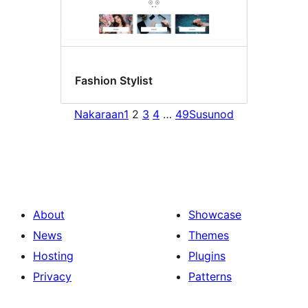
Fashion Stylist
Nakaraan
1
2
3
4
…
49
Susunod
About
Showcase
News
Themes
Hosting
Plugins
Privacy
Patterns