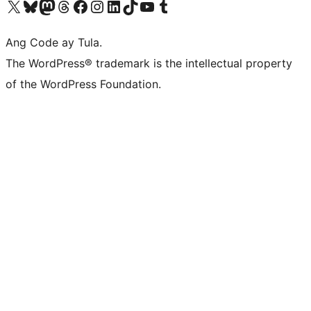
Visit our X (formerly Twitter) account
Bisitahin ang aming Bluesky account
Visit our Mastodon account
Bisitahin ang aming Threads account
Visit our Facebook page
Visit our Instagram account
Visit our LinkedIn account
Bisitahin ang aming TikTok account
Visit our YouTube channel
Bisitahin ang aming Tumblr account
Ang Code ay Tula.
The WordPress® trademark is the intellectual property
of the WordPress Foundation.