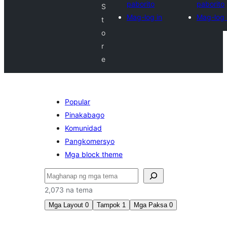
paborito
paborito
S
Mag-log in
Mag-log 
t
o
r
e
Popular
Pinakabago
Komunidad
Pangkomersyo
Mga block theme
Maghanap
2,073 na tema
Mga Layout
0
Tampok
1
Mga Paksa
0