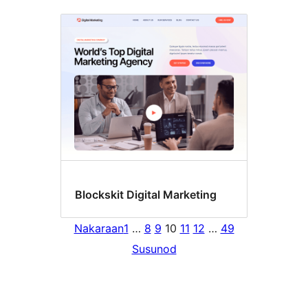
Blockskit Digital Marketing
Nakaraan
1
…
8
9
10
11
12
…
49
Susunod