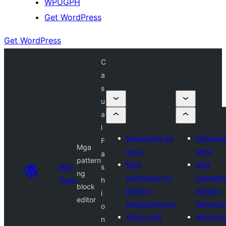
WPUGPH
Get WordPress
Get WordPress
C
a
s
u
a
l
Magsumite ng
Magsumi
F
Mga
tema
tema
a
pattern
Mga
Mga
Mga
s
ng
kumpanya ng
kumpany
Tema
h
block
temang
temang
i
editor
pangkomersyo
pangkom
o
Aking mga
Aking m
n