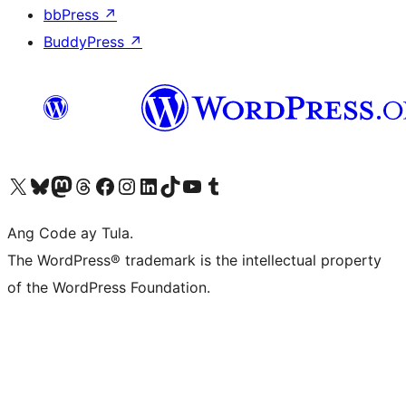
bbPress
↗
BuddyPress
↗
Visit our X (formerly Twitter) account
Bisitahin ang aming Bluesky account
Visit our Mastodon account
Bisitahin ang aming Threads account
Visit our Facebook page
Visit our Instagram account
Visit our LinkedIn account
Bisitahin ang aming TikTok account
Visit our YouTube channel
Bisitahin ang aming Tumblr account
Ang Code ay Tula.
The WordPress® trademark is the intellectual property
of the WordPress Foundation.