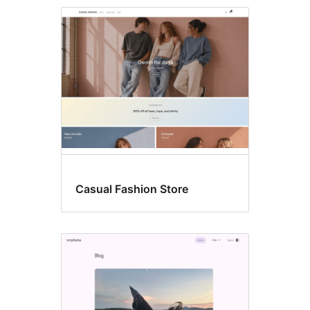
Mga
pattern
ng
block
editor
Casual Fashion Store