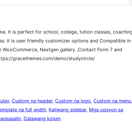
. It is perfect for school, college, tution classes, coachin
ss. It is user friendly customizer options and Compatible in
th WooCommerce, Nextgen gallery ,Contact Form 7 and
ttps://gracethemes.com/demo/studycircle/
ulay
, 
Custom na header
, 
Custom na logo
, 
Custom na menu
emplate na full width
, 
Kaliwang sidebar
, 
Mga opsyon sa
agsasalin
, 
Dalawang kolum