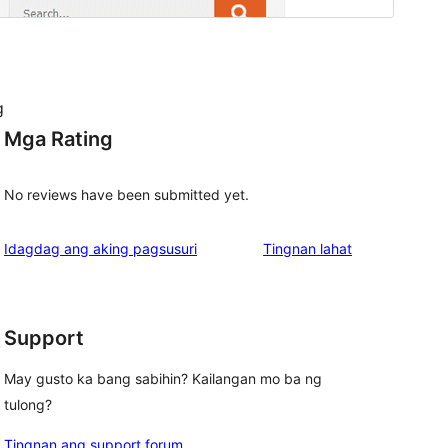
g
Mga Rating
No reviews have been submitted yet.
ng
Idagdag ang aking pagsusuri
Tingnan lahat
review
Support
, 
May gusto ka bang sabihin? Kailangan mo ba ng
tulong?
Tingnan ang support forum