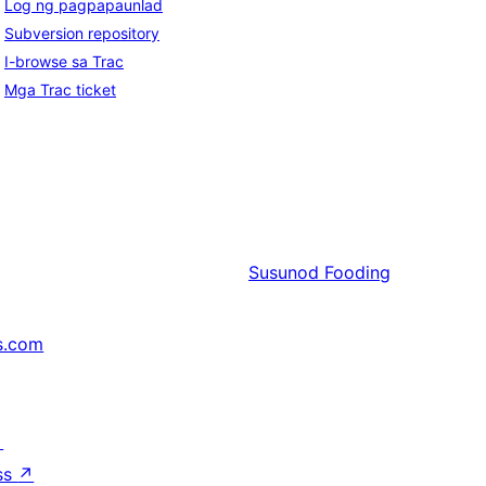
Log ng pagpapaunlad
Subversion repository
I-browse sa Trac
Mga Trac ticket
Susunod
Fooding
s.com
↗
ss
↗