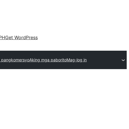
PH
Get WordPress
 pangkomersyo
Aking mga paborito
Mag-log in