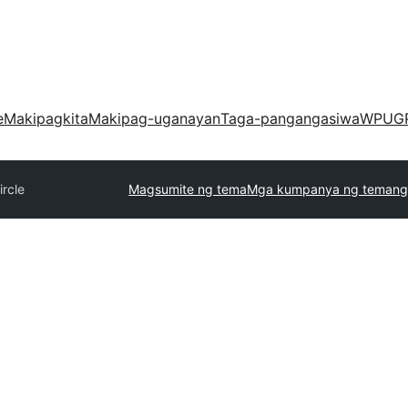
e
Makipagkita
Makipag-uganayan
Taga-pangangasiwa
WPUG
rcle
Magsumite ng tema
Mga kumpanya ng temang