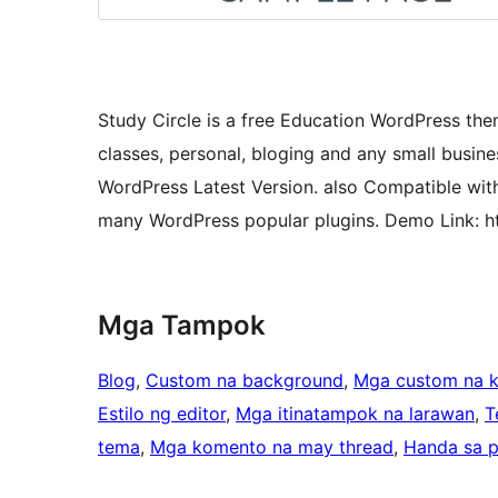
Study Circle is a free Education WordPress theme
classes, personal, bloging and any small busine
WordPress Latest Version. also Compatible wi
many WordPress popular plugins. Demo Link: h
Mga Tampok
Blog
, 
Custom na background
, 
Mga custom na k
Estilo ng editor
, 
Mga itinatampok na larawan
, 
T
tema
, 
Mga komento na may thread
, 
Handa sa p