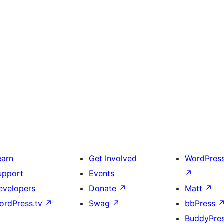
earn
Get Involved
WordPres
upport
Events
↗
evelopers
Donate
↗
Matt
↗
ordPress.tv
↗
Swag
↗
bbPress
BuddyPre