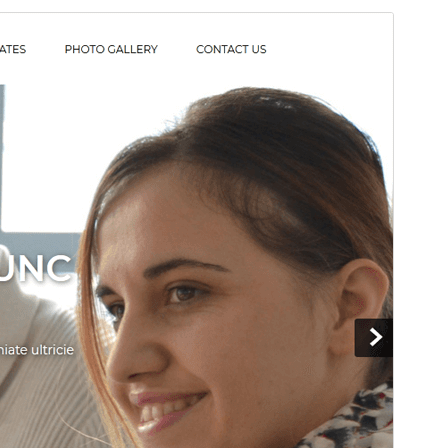
I-preview
I-download
Bersyon
3.0
Huling na-update
Pebrero 6, 2026
Mga aktibong pag-install
200+
Bersyon ng PHP
5.6
Homepage ng tema