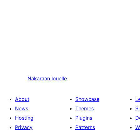
Nakaraan
louelle
About
Showcase
L
News
Themes
S
Hosting
Plugins
D
Privacy
Patterns
W