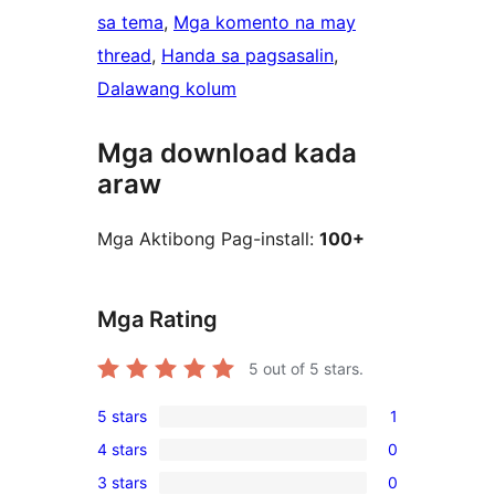
sa tema
, 
Mga komento na may
thread
, 
Handa sa pagsasalin
, 
Dalawang kolum
Mga download kada
araw
Mga Aktibong Pag-install:
100+
Mga Rating
5
out of 5 stars.
5 stars
1
1
4 stars
0
5-
0
3 stars
0
star
4-
0