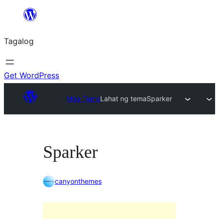
Lumaktaw
patungo
Tagalog
sa
content
Get WordPress
Mga Tema
Lahat ng tema
Sparker
Sparker
canyonthemes