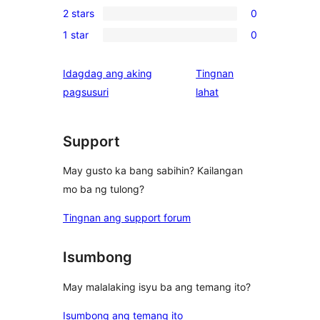
review
2 stars
0
star
3-
0
reviews
1 star
0
star
2-
0
reviews
star
1-
Idagdag ang aking
Tingnan
reviews
star
ng
pagsusuri
lahat
reviews
review
Support
May gusto ka bang sabihin? Kailangan
mo ba ng tulong?
Tingnan ang support forum
Isumbong
May malalaking isyu ba ang temang ito?
Isumbong ang temang ito