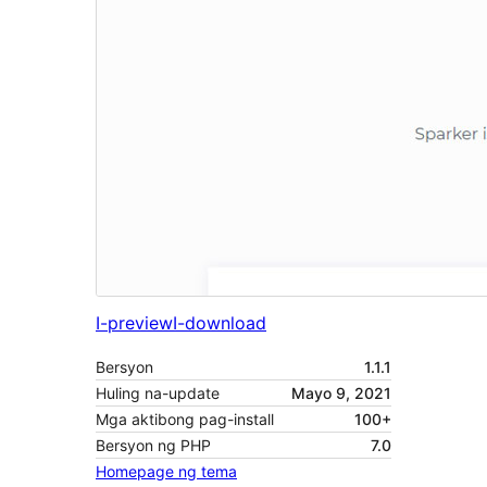
I-preview
I-download
Bersyon
1.1.1
Huling na-update
Mayo 9, 2021
Mga aktibong pag-install
100+
Bersyon ng PHP
7.0
Homepage ng tema