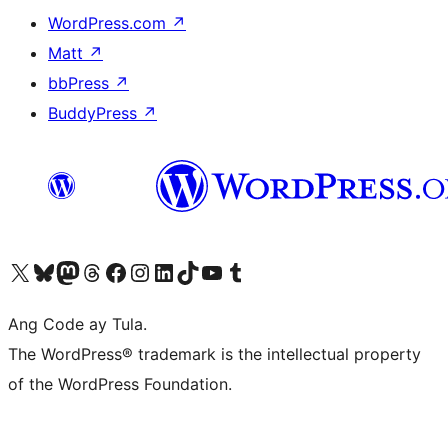
WordPress.com
↗
Matt
↗
bbPress
↗
BuddyPress
↗
Visit our X (formerly Twitter) account
Bisitahin ang aming Bluesky account
Visit our Mastodon account
Bisitahin ang aming Threads account
Visit our Facebook page
Visit our Instagram account
Visit our LinkedIn account
Bisitahin ang aming TikTok account
Visit our YouTube channel
Bisitahin ang aming Tumblr account
Ang Code ay Tula.
The WordPress® trademark is the intellectual property
of the WordPress Foundation.