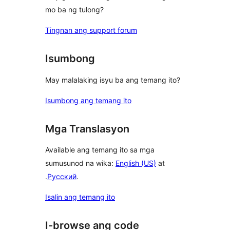
mo ba ng tulong?
Tingnan ang support forum
Isumbong
May malalaking isyu ba ang temang ito?
Isumbong ang temang ito
Mga Translasyon
Available ang temang ito sa mga
sumusunod na wika:
English (US)
at
.
Русский
.
Isalin ang temang ito
I-browse ang code