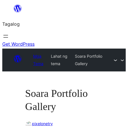
Lumaktaw
patungo
Tagalog
sa
content
Get WordPress
Mga
Lahat ng
Soara Portfolio
Tema
tema
Gallery
Soara Portfolio
Gallery
pixelonetry