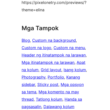
https://pixelonetry.com/previews/?
theme=elina
Mga Tampok
Blog
, 
Custom na background
, 
Custom na logo
, 
Custom na menu
, 
Header ng itinatampok na larawan
, 
Mga itinatampok na larawan
, 
Apat
na kolum
, 
Grid layout
, 
Isang kolum
, 
Photography
, 
Portfolio
, 
Kanang
sidebar
, 
Sticky post
, 
Mga opsyon
sa tema
, 
Mga komento na may
thread
, 
Tatlong kolum
, 
Handa sa
pagsasalin
, 
Dalawang kolum