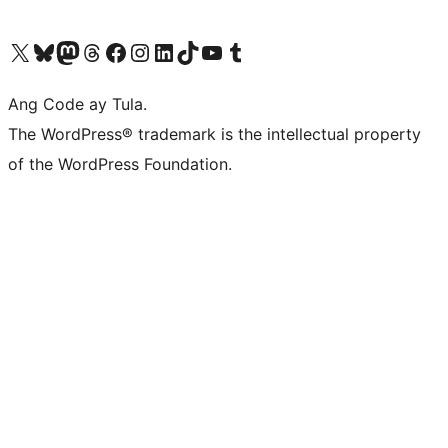
Visit our X (formerly Twitter) account
Bisitahin ang aming Bluesky account
Visit our Mastodon account
Bisitahin ang aming Threads account
Visit our Facebook page
Visit our Instagram account
Visit our LinkedIn account
Bisitahin ang aming TikTok account
Visit our YouTube channel
Bisitahin ang aming Tumblr account
Ang Code ay Tula.
The WordPress® trademark is the intellectual property
of the WordPress Foundation.