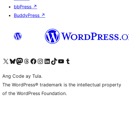
bbPress
↗
BuddyPress
↗
Visit our X (formerly Twitter) account
Bisitahin ang aming Bluesky account
Visit our Mastodon account
Bisitahin ang aming Threads account
Visit our Facebook page
Visit our Instagram account
Visit our LinkedIn account
Bisitahin ang aming TikTok account
Visit our YouTube channel
Bisitahin ang aming Tumblr account
Ang Code ay Tula.
The WordPress® trademark is the intellectual property
of the WordPress Foundation.