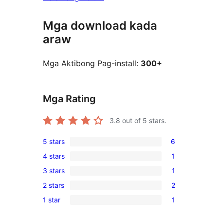
Mga download kada
araw
Mga Aktibong Pag-install:
300+
Mga Rating
3.8
out of 5 stars.
5 stars
6
6
4 stars
1
5-
1
3 stars
1
star
4-
1
reviews
2 stars
2
star
3-
2
review
1 star
1
star
2-
1
review
star
1-