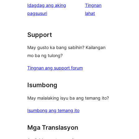
Idagdag ang aking
Tingnan
reviews
star
ng
pagsusuri
lahat
review
review
Support
May gusto ka bang sabihin? Kailangan
mo ba ng tulong?
Tingnan ang support forum
Isumbong
May malalaking isyu ba ang temang ito?
Isumbong ang temang ito
Mga Translasyon