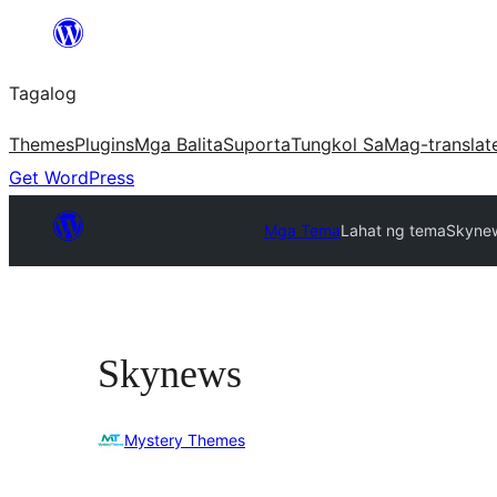
Lumaktaw
patungo
Tagalog
sa
content
Themes
Plugins
Mga Balita
Suporta
Tungkol Sa
Mag-translat
Get WordPress
Mga Tema
Lahat ng tema
Skyne
Skynews
Mystery Themes