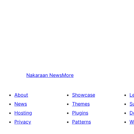
Nakaraan
NewsMore
About
Showcase
L
News
Themes
S
Hosting
Plugins
D
Privacy
Patterns
W