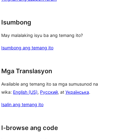
Isumbong
May malalaking isyu ba ang temang ito?
Isumbong ang temang ito
Mga Translasyon
Available ang temang ito sa mga sumusunod na
wika:
English (US)
,
Русский
, at
Українська
.
Isalin ang temang ito
I-browse ang code