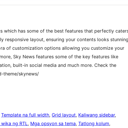
s which has some of the best features that perfectly cater
ly responsive layout, ensuring your contents looks stunnin
hora of customization options allowing you customize your
rmore, Sky News features some of the key features like
ation, built-in social media and much more. Check the
ld-theme/skynews/
 
Template na full width
, 
Grid layout
, 
Kaliwang sidebar
, 
 wika ng RTL
, 
Mga opsyon sa tema
, 
Tatlong kolum
, 