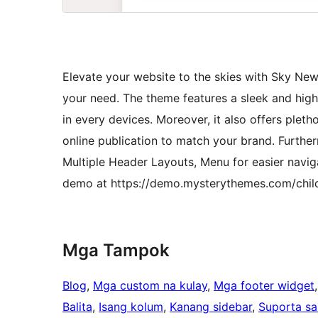
Elevate your website to the skies with Sky New
your need. The theme features a sleek and high
in every devices. Moreover, it also offers plet
online publication to match your brand. Furthe
Multiple Header Layouts, Menu for easier navig
demo at https://demo.mysterythemes.com/chi
Mga Tampok
Blog
, 
Mga custom na kulay
, 
Mga footer widget
,
Balita
, 
Isang kolum
, 
Kanang sidebar
, 
Suporta sa