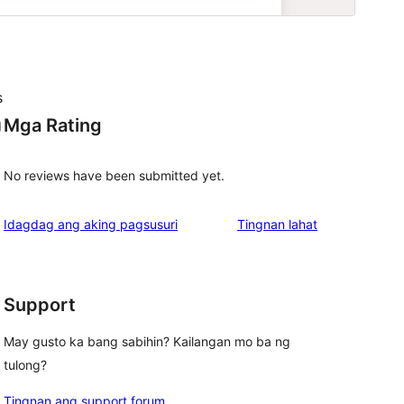
s
Mga Rating
g
No reviews have been submitted yet.
ng
Idagdag ang aking pagsusuri
Tingnan lahat
review
Support
May gusto ka bang sabihin? Kailangan mo ba ng
tulong?
Tingnan ang support forum