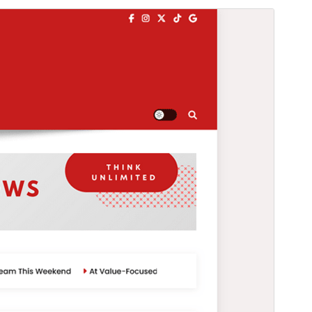
I-preview
I-download
Ito ay child theme ng &
News Portal
.
Bersyon
1.0.3
Huling na-update
Hulyo 3, 2025
Mga aktibong pag-install
100+
Bersyon ng WordPress
5.0
Bersyon ng PHP
7.2
Homepage ng tema