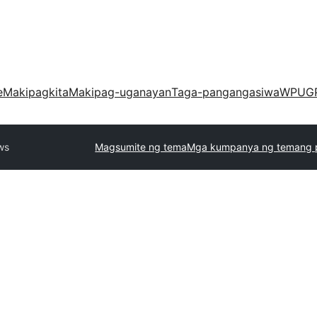
e
Makipagkita
Makipag-uganayan
Taga-pangangasiwa
WPUG
ws
Magsumite ng tema
Mga kumpanya ng temang 