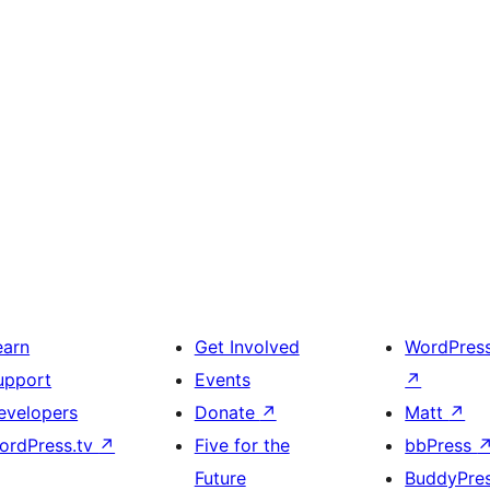
earn
Get Involved
WordPres
upport
Events
↗
evelopers
Donate
↗
Matt
↗
ordPress.tv
↗
Five for the
bbPress
Future
BuddyPre