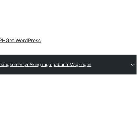
PH
Get WordPress
pangkomersyo
Aking mga paborito
Mag-log in