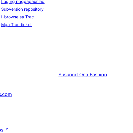
Log ng pagpapaunlad
Subversion repository
I-browse sa Trac
Mga Trac ticket
Susunod
Ona Fashion
s.com
↗
ss
↗