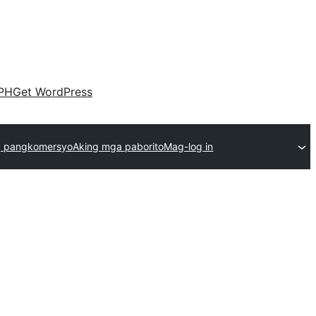
PH
Get WordPress
 pangkomersyo
Aking mga paborito
Mag-log in