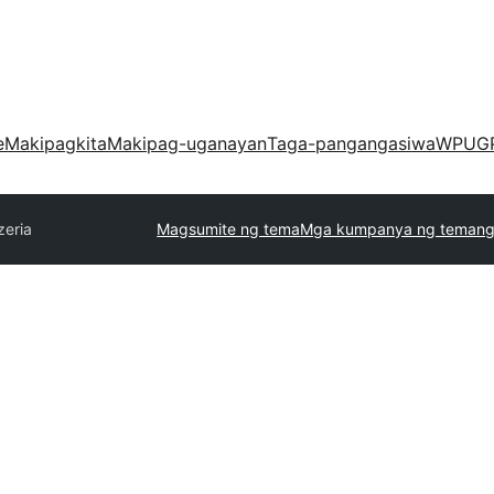
e
Makipagkita
Makipag-uganayan
Taga-pangangasiwa
WPUG
zeria
Magsumite ng tema
Mga kumpanya ng temang