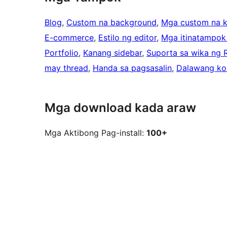
Blog
, 
Custom na background
, 
Mga custom na k
E-commerce
, 
Estilo ng editor
, 
Mga itinatampok
Portfolio
, 
Kanang sidebar
, 
Suporta sa wika ng 
may thread
, 
Handa sa pagsasalin
, 
Dalawang ko
Mga download kada araw
Mga Aktibong Pag-install:
100+