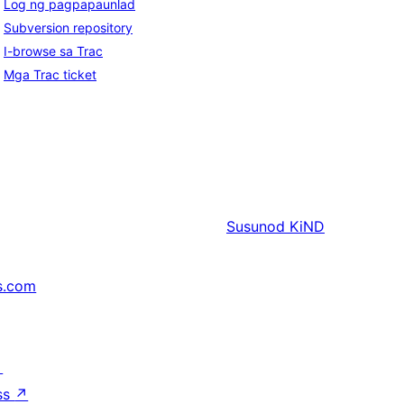
Log ng pagpapaunlad
Subversion repository
I-browse sa Trac
Mga Trac ticket
Susunod
KiND
s.com
↗
ss
↗