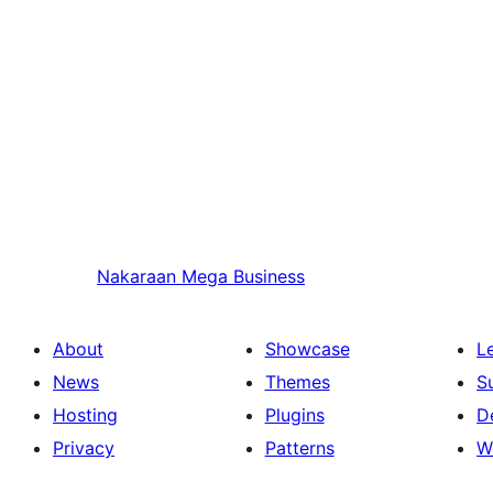
Nakaraan
Mega Business
About
Showcase
L
News
Themes
S
Hosting
Plugins
D
Privacy
Patterns
W