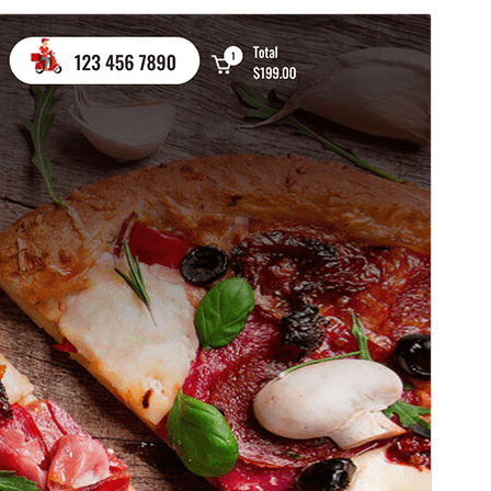
I-preview
I-download
Bersyon
2.1
Huling na-update
Marso 4, 2026
Mga aktibong pag-install
100+
Bersyon ng PHP
5.6
Homepage ng tema