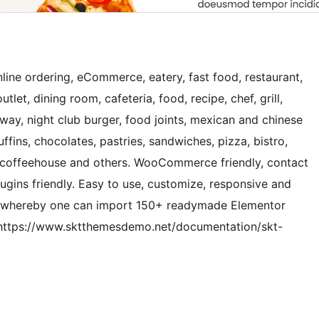
ine ordering, eCommerce, eatery, fast food, restaurant,
outlet, dining room, cafeteria, food, recipe, chef, grill,
way, night club burger, food joints, mexican and chinese
muffins, chocolates, pastries, sandwiches, pizza, bistro,
rs, coffeehouse and others. WooCommerce friendly, contact
ugins friendly. Easy to use, customize, responsive and
 on whereby one can import 150+ readymade Elementor
 https://www.sktthemesdemo.net/documentation/skt-