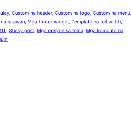
ulay
, 
Custom na header
, 
Custom na logo
, 
Custom na menu
 na larawan
, 
Mga footer widget
, 
Template na full width
, 
RTL
, 
Sticky post
, 
Mga opsyon sa tema
, 
Mga komento na
lum