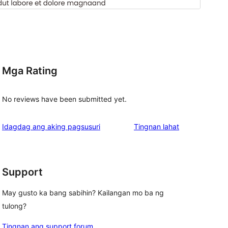
Mga Rating
No reviews have been submitted yet.
ng
Idagdag ang aking pagsusuri
Tingnan lahat
review
Support
May gusto ka bang sabihin? Kailangan mo ba ng
tulong?
Tingnan ang support forum