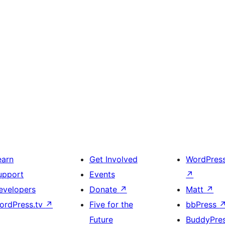
earn
Get Involved
WordPres
upport
Events
↗
evelopers
Donate
↗
Matt
↗
ordPress.tv
↗
Five for the
bbPress
Future
BuddyPre