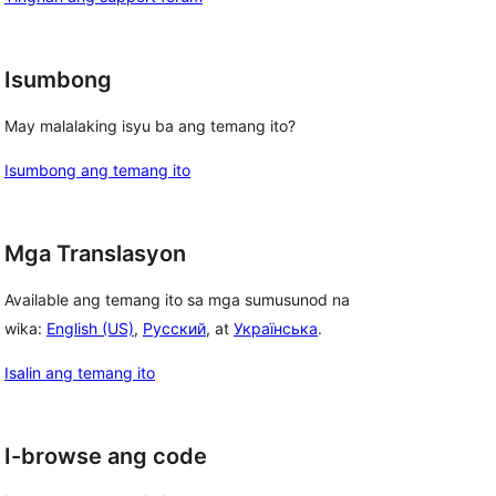
, 
Isumbong
May malalaking isyu ba ang temang ito?
Isumbong ang temang ito
Mga Translasyon
Available ang temang ito sa mga sumusunod na
wika:
English (US)
,
Русский
, at
Українська
.
Isalin ang temang ito
I-browse ang code