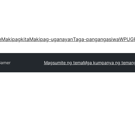
e
Makipagkita
Makipag-uganayan
Taga-pangangasiwa
WPUG
Gamer
Magsumite ng tema
Mga kumpanya ng teman