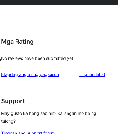
Mga Rating
No reviews have been submitted yet.
e
ng
Idagdag ang aking pagsusuri
Tingnan lahat
review
Support
May gusto ka bang sabihin? Kailangan mo ba ng
tulong?
Tingnan ang support forum