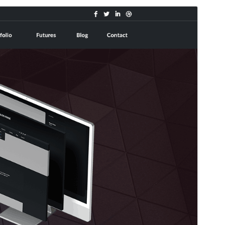
I-preview
I-download
Ito ay child theme ng &
Shuttle
.
Bersyon
1.0.1
Huling na-update
Pebrero 3, 2026
Mga aktibong pag-install
70+
Bersyon ng WordPress
5.0
Bersyon ng PHP
5.6
Homepage ng tema