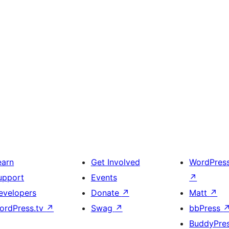
earn
Get Involved
WordPres
upport
Events
↗
evelopers
Donate
↗
Matt
↗
ordPress.tv
↗
Swag
↗
bbPress
BuddyPre