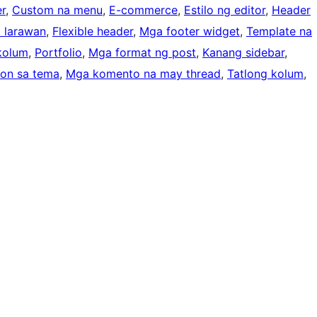
r
, 
Custom na menu
, 
E-commerce
, 
Estilo ng editor
, 
Header
 larawan
, 
Flexible header
, 
Mga footer widget
, 
Template na
kolum
, 
Portfolio
, 
Mga format ng post
, 
Kanang sidebar
, 
on sa tema
, 
Mga komento na may thread
, 
Tatlong kolum
, 