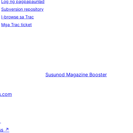
Log ng pagpapaunlad
Subversion repository
I-browse sa Trac
Mga Trac ticket
Susunod
Magazine Booster
s.com
↗
ss
↗