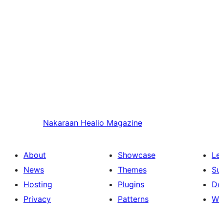
Nakaraan
Healio Magazine
About
Showcase
L
News
Themes
S
Hosting
Plugins
D
Privacy
Patterns
W