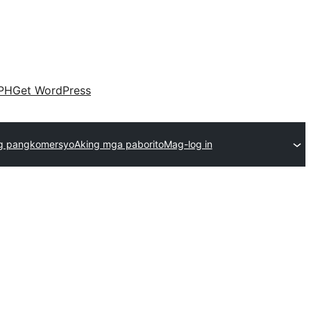
PH
Get WordPress
g pangkomersyo
Aking mga paborito
Mag-log in