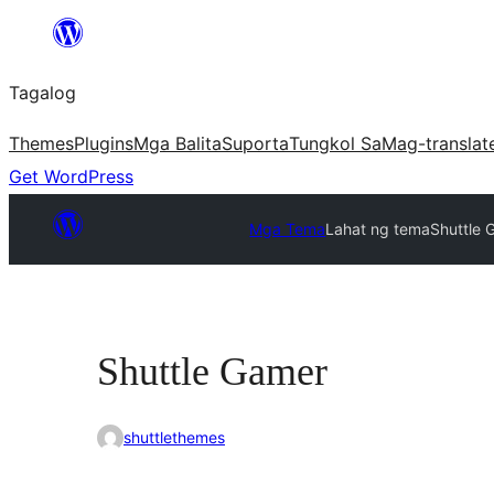
Lumaktaw
patungo
Tagalog
sa
content
Themes
Plugins
Mga Balita
Suporta
Tungkol Sa
Mag-translat
Get WordPress
Mga Tema
Lahat ng tema
Shuttle 
Shuttle Gamer
shuttlethemes