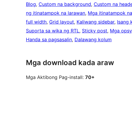
Blog
, 
Custom na background
, 
Custom na heade
ng itinatampok na larawan
, 
Mga itinatampok na
full width
, 
Grid layout
, 
Kaliwang sidebar
, 
Isang 
Suporta sa wika ng RTL
, 
Sticky post
, 
Mga opsy
Handa sa pagsasalin
, 
Dalawang kolum
Mga download kada araw
Mga Aktibong Pag-install:
70+