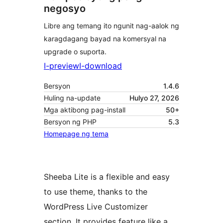
negosyo
Libre ang temang ito ngunit nag-aalok ng
karagdagang bayad na komersyal na
upgrade o suporta.
I-preview
I-download
Bersyon
1.4.6
Huling na-update
Hulyo 27, 2026
Mga aktibong pag-install
50+
Bersyon ng PHP
5.3
Homepage ng tema
Sheeba Lite is a flexible and easy
to use theme, thanks to the
WordPress Live Customizer
section. It provides feature like a