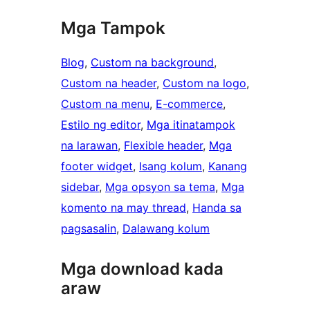
Mga Tampok
Blog
, 
Custom na background
, 
Custom na header
, 
Custom na logo
, 
Custom na menu
, 
E-commerce
, 
Estilo ng editor
, 
Mga itinatampok
na larawan
, 
Flexible header
, 
Mga
footer widget
, 
Isang kolum
, 
Kanang
sidebar
, 
Mga opsyon sa tema
, 
Mga
komento na may thread
, 
Handa sa
pagsasalin
, 
Dalawang kolum
Mga download kada
araw