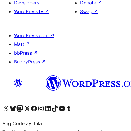
Developers
Donate
↗
WordPress.tv
↗
Swag
↗
WordPress.com
↗
Matt
↗
bbPress
↗
BuddyPress
↗
Visit our X (formerly Twitter) account
Bisitahin ang aming Bluesky account
Visit our Mastodon account
Bisitahin ang aming Threads account
Visit our Facebook page
Visit our Instagram account
Visit our LinkedIn account
Bisitahin ang aming TikTok account
Visit our YouTube channel
Bisitahin ang aming Tumblr account
Ang Code ay Tula.