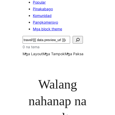
Popular
Pinakabago
Komunidad
Pangkomersyo
Mga block theme
Maghanap
0 na tema
Mga Layout
Mga Tampok
Mga Paksa
Walang
nahanap na