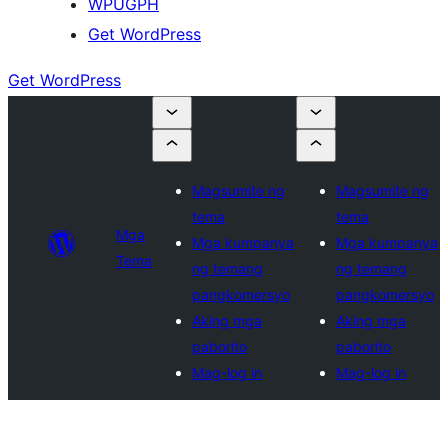
WPUGPH
Get WordPress
Get WordPress
Magsumite ng
Magsumite ng
tema
tema
Mga
Mga kumpanya
Mga kumpanya
Tema
ng temang
ng temang
pangkomersyo
pangkomersyo
Aking mga
Aking mga
paborito
paborito
Mag-log in
Mag-log in