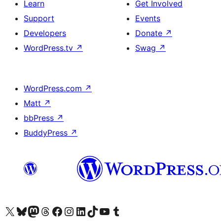
Learn
Get Involved
Support
Events
Developers
Donate
↗
WordPress.tv
↗
Swag
↗
WordPress.com
↗
Matt
↗
bbPress
↗
BuddyPress
↗
Visit our X (formerly Twitter) account
Bisitahin ang aming Bluesky account
Visit our Mastodon account
Bisitahin ang aming Threads account
Visit our Facebook page
Visit our Instagram account
Visit our LinkedIn account
Bisitahin ang aming TikTok account
Visit our YouTube channel
Bisitahin ang aming Tumblr account