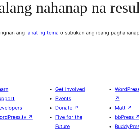
lang nahanap na resul
ingnan ang
lahat ng tema
o subukan ang ibang paghahanap
earn
Get Involved
WordPres
upport
Events
↗
evelopers
Donate
↗
Matt
↗
ordPress.tv
↗
Five for the
bbPress
Future
BuddyPre