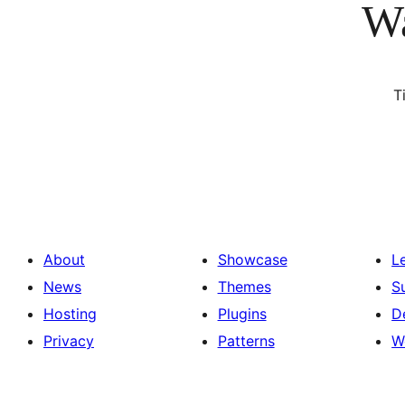
Wa
T
About
Showcase
L
News
Themes
S
Hosting
Plugins
D
Privacy
Patterns
W