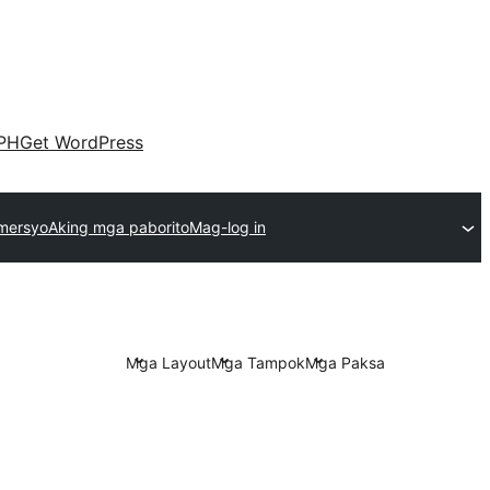
PH
Get WordPress
mersyo
Aking mga paborito
Mag-log in
Mga Layout
Mga Tampok
Mga Paksa