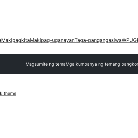
e
Makipagkita
Makipag-uganayan
Taga-pangangasiwa
WPUG
Magsumite ng tema
Mga kumpanya ng temang pangko
k theme