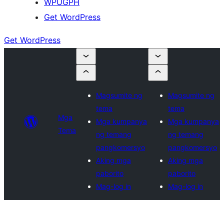
WPUGPH
Get WordPress
Get WordPress
Magsumite ng
Magsumite ng
tema
tema
Mga
Mga kumpanya
Mga kumpanya
Tema
ng temang
ng temang
pangkomersyo
pangkomersyo
Aking mga
Aking mga
paborito
paborito
Mag-log in
Mag-log in