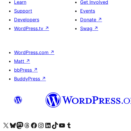
Learn
Get Involved
Support
Events
Developers
Donate
↗
WordPress.tv
↗
Swag
↗
WordPress.com
↗
Matt
↗
bbPress
↗
BuddyPress
↗
Visit our X (formerly Twitter) account
Bisitahin ang aming Bluesky account
Visit our Mastodon account
Bisitahin ang aming Threads account
Visit our Facebook page
Visit our Instagram account
Visit our LinkedIn account
Bisitahin ang aming TikTok account
Visit our YouTube channel
Bisitahin ang aming Tumblr account