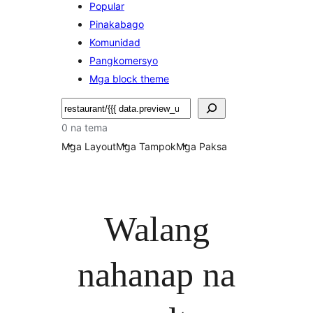
Popular
Pinakabago
Komunidad
Pangkomersyo
Mga block theme
Maghanap
0 na tema
Mga Layout
Mga Tampok
Mga Paksa
Walang
nahanap na