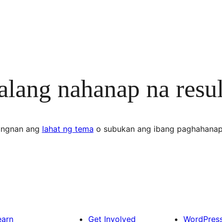
lang nahanap na resul
ingnan ang
lahat ng tema
o subukan ang ibang paghahanap
earn
Get Involved
WordPres