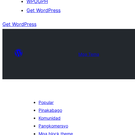
WPUGPH
Get WordPress
Get WordPress
Mga Tema
Popular
Pinakabago
Komunidad
Pangkomersyo
Mga block theme