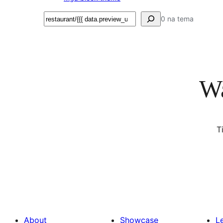
Maghanap
0 na tema
Wa
T
About
Showcase
L