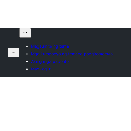
Magsumite ng tema
Mga kumpanya ng temang pangkomersyo
Aking mga paborito
Mag-log in