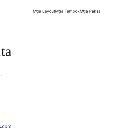
Mga Layout
Mga Tampok
Mga Paksa
ta
.
s.com