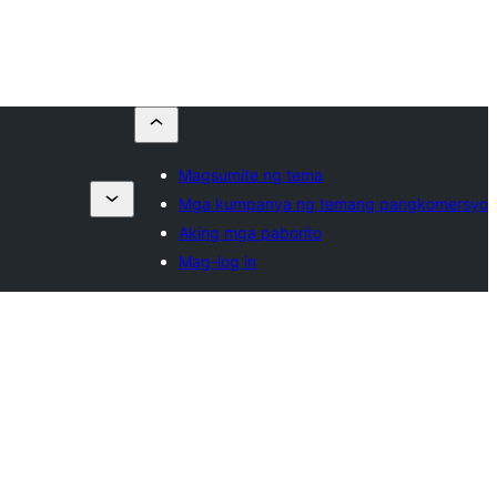
Magsumite ng tema
Mga kumpanya ng temang pangkomersyo
Aking mga paborito
Mag-log in