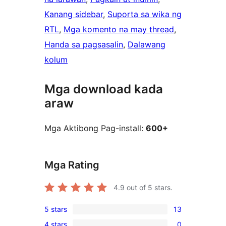
Kanang sidebar
, 
Suporta sa wika ng
RTL
, 
Mga komento na may thread
, 
Handa sa pagsasalin
, 
Dalawang
kolum
Mga download kada
araw
Mga Aktibong Pag-install:
600+
Mga Rating
4.9
out of 5 stars.
5 stars
13
13
4 stars
0