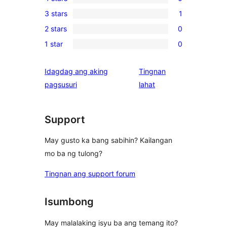
5-
0
3 stars
1
star
4-
1
reviews
2 stars
0
star
3-
0
reviews
1 star
0
star
2-
0
review
star
1-
Idagdag ang aking
Tingnan
reviews
star
ng
pagsusuri
lahat
reviews
review
Support
May gusto ka bang sabihin? Kailangan
mo ba ng tulong?
Tingnan ang support forum
Isumbong
May malalaking isyu ba ang temang ito?