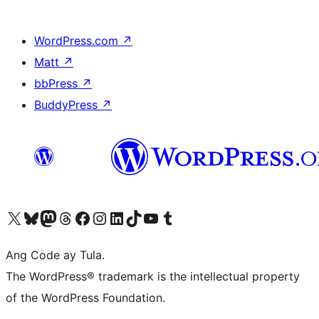
WordPress.com
↗
Matt
↗
bbPress
↗
BuddyPress
↗
Visit our X (formerly Twitter) account
Bisitahin ang aming Bluesky account
Visit our Mastodon account
Bisitahin ang aming Threads account
Visit our Facebook page
Visit our Instagram account
Visit our LinkedIn account
Bisitahin ang aming TikTok account
Visit our YouTube channel
Bisitahin ang aming Tumblr account
Ang Code ay Tula.
The WordPress® trademark is the intellectual property
of the WordPress Foundation.