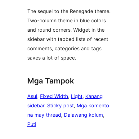
The sequel to the Renegade theme.
Two-column theme in blue colors
and round corners. Widget in the
sidebar with tabbed lists of recent
comments, categories and tags
saves a lot of space.
Mga Tampok
Asul
, 
Fixed Width
, 
Light
, 
Kanang
sidebar
, 
Sticky post
, 
Mga komento
na may thread
, 
Dalawang kolum
, 
Puti