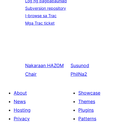
Log ng pagpapaunlad
Subversion repository
I-browse sa Trac
Mga Trac ticket
Nakaraan
HAZOM
Susunod
Chair
PhilNa2
About
Showcase
News
Themes
Hosting
Plugins
Privacy
Patterns