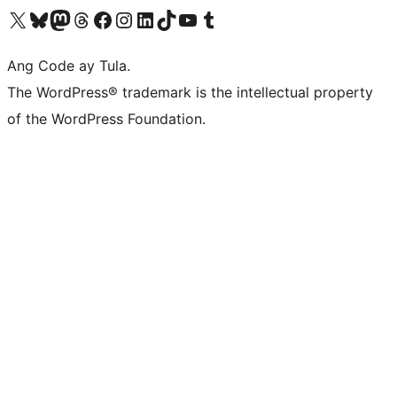
Visit our X (formerly Twitter) account
Bisitahin ang aming Bluesky account
Visit our Mastodon account
Bisitahin ang aming Threads account
Visit our Facebook page
Visit our Instagram account
Visit our LinkedIn account
Bisitahin ang aming TikTok account
Visit our YouTube channel
Bisitahin ang aming Tumblr account
Ang Code ay Tula.
The WordPress® trademark is the intellectual property
of the WordPress Foundation.