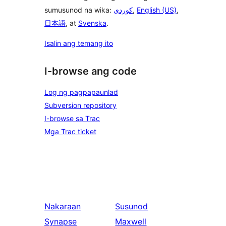
sumusunod na wika:
,
English (US)
,
日本語
, at
Svenska
.
Isalin ang temang ito
I-browse ang code
Log ng pagpapaunlad
Subversion repository
I-browse sa Trac
Mga Trac ticket
Nakaraan
Susunod
Synapse
Maxwell