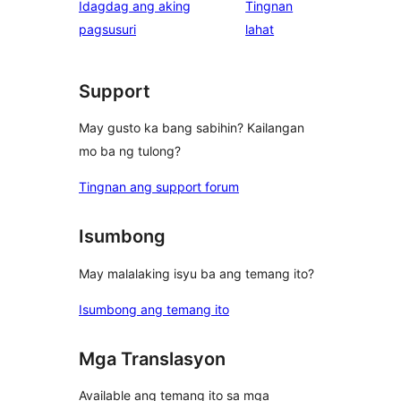
Idagdag ang aking
Tingnan
reviews
star
ng
pagsusuri
lahat
reviews
review
Support
May gusto ka bang sabihin? Kailangan
mo ba ng tulong?
Tingnan ang support forum
Isumbong
May malalaking isyu ba ang temang ito?
Isumbong ang temang ito
Mga Translasyon
Available ang temang ito sa mga