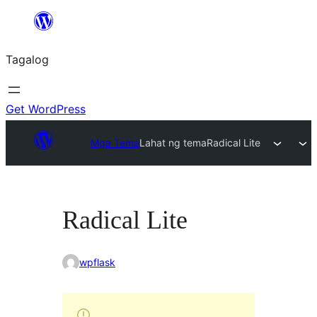
Lumaktaw
patungo
Tagalog
sa
content
Get WordPress
Mga Tema
Lahat ng tema
Radical Lite
Radical Lite
wpflask