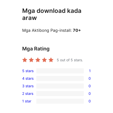
Mga download kada
araw
Mga Aktibong Pag-install:
70+
Mga Rating
5
out of 5 stars.
5 stars
1
1
4 stars
0
5-
0
3 stars
0
star
4-
0
review
2 stars
0
star
3-
0
reviews
1 star
0
star
2-
0
reviews
star
1-