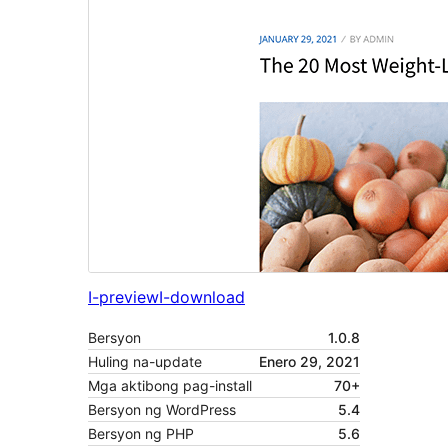
I-preview
I-download
Bersyon
1.0.8
Huling na-update
Enero 29, 2021
Mga aktibong pag-install
70+
Bersyon ng WordPress
5.4
Bersyon ng PHP
5.6