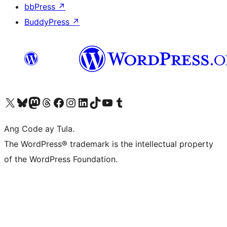
bbPress
↗
BuddyPress
↗
Visit our X (formerly Twitter) account
Bisitahin ang aming Bluesky account
Visit our Mastodon account
Bisitahin ang aming Threads account
Visit our Facebook page
Visit our Instagram account
Visit our LinkedIn account
Bisitahin ang aming TikTok account
Visit our YouTube channel
Bisitahin ang aming Tumblr account
Ang Code ay Tula.
The WordPress® trademark is the intellectual property
of the WordPress Foundation.