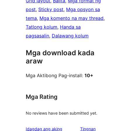
Grid layout
, 
Balita
, 
Mga format ng
post
, 
Sticky post
, 
Mga opsyon sa
tema
, 
Mga komento na may thread
, 
Tatlong kolum
, 
Handa sa
pagsasalin
, 
Dalawang kolum
Mga download kada
araw
Mga Aktibong Pag-install:
10+
Mga Rating
No reviews have been submitted yet.
Idagdag ang aking
Tingnan