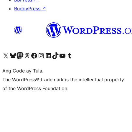
BuddyPress
↗
Visit our X (formerly Twitter) account
Bisitahin ang aming Bluesky account
Visit our Mastodon account
Bisitahin ang aming Threads account
Visit our Facebook page
Visit our Instagram account
Visit our LinkedIn account
Bisitahin ang aming TikTok account
Visit our YouTube channel
Bisitahin ang aming Tumblr account
Ang Code ay Tula.
The WordPress® trademark is the intellectual property
of the WordPress Foundation.