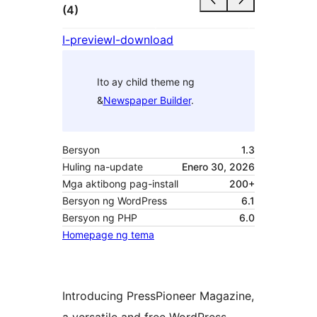
(4)
I-preview
I-download
Ito ay child theme ng
&
Newspaper Builder
.
Bersyon
1.3
Huling na-update
Enero 30, 2026
Mga aktibong pag-install
200+
Bersyon ng WordPress
6.1
Bersyon ng PHP
6.0
Homepage ng tema
Introducing PressPioneer Magazine,