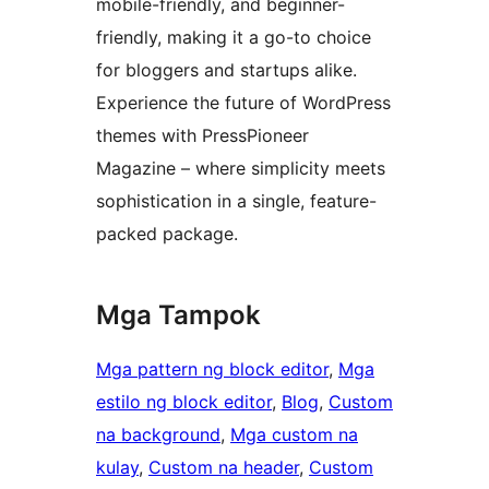
mobile-friendly, and beginner-
friendly, making it a go-to choice
for bloggers and startups alike.
Experience the future of WordPress
themes with PressPioneer
Magazine – where simplicity meets
sophistication in a single, feature-
packed package.
Mga Tampok
Mga pattern ng block editor
, 
Mga
estilo ng block editor
, 
Blog
, 
Custom
na background
, 
Mga custom na
kulay
, 
Custom na header
, 
Custom