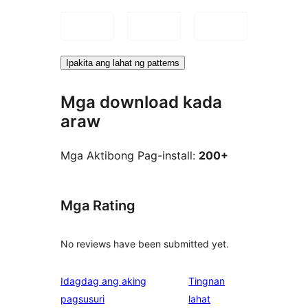
Ipakita ang lahat ng patterns
Mga download kada
araw
Mga Aktibong Pag-install:
200+
Mga Rating
No reviews have been submitted yet.
Idagdag ang aking
Tingnan
ng
pagsusuri
lahat