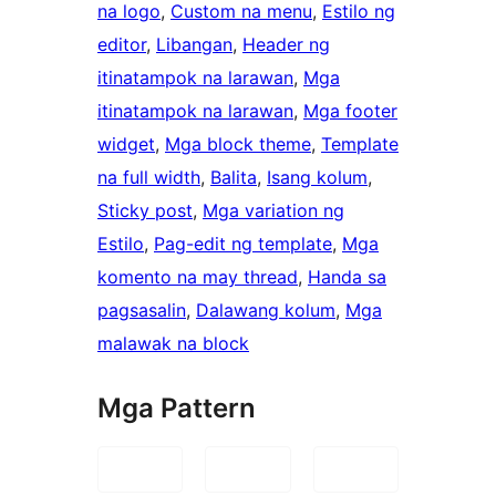
na logo
, 
Custom na menu
, 
Estilo ng
editor
, 
Libangan
, 
Header ng
itinatampok na larawan
, 
Mga
itinatampok na larawan
, 
Mga footer
widget
, 
Mga block theme
, 
Template
na full width
, 
Balita
, 
Isang kolum
, 
Sticky post
, 
Mga variation ng
Estilo
, 
Pag-edit ng template
, 
Mga
komento na may thread
, 
Handa sa
pagsasalin
, 
Dalawang kolum
, 
Mga
malawak na block
Mga Pattern