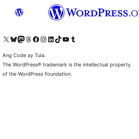
Visit our X (formerly Twitter) account
Bisitahin ang aming Bluesky account
Visit our Mastodon account
Bisitahin ang aming Threads account
Visit our Facebook page
Visit our Instagram account
Visit our LinkedIn account
Bisitahin ang aming TikTok account
Visit our YouTube channel
Bisitahin ang aming Tumblr account
Ang Code ay Tula.
The WordPress® trademark is the intellectual property
of the WordPress Foundation.