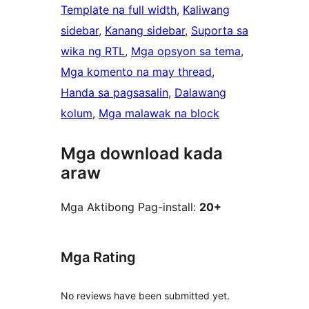
Template na full width
, 
Kaliwang
sidebar
, 
Kanang sidebar
, 
Suporta sa
wika ng RTL
, 
Mga opsyon sa tema
, 
Mga komento na may thread
, 
Handa sa pagsasalin
, 
Dalawang
kolum
, 
Mga malawak na block
Mga download kada
araw
Mga Aktibong Pag-install:
20+
Mga Rating
No reviews have been submitted yet.