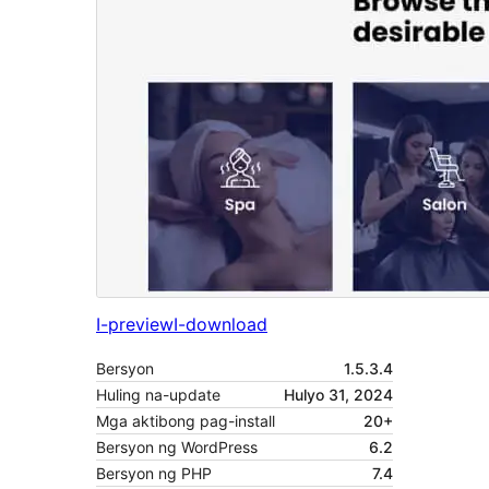
I-preview
I-download
Bersyon
1.5.3.4
Huling na-update
Hulyo 31, 2024
Mga aktibong pag-install
20+
Bersyon ng WordPress
6.2
Bersyon ng PHP
7.4