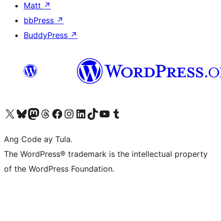
Matt
↗
bbPress
↗
BuddyPress
↗
Visit our X (formerly Twitter) account
Bisitahin ang aming Bluesky account
Visit our Mastodon account
Bisitahin ang aming Threads account
Visit our Facebook page
Visit our Instagram account
Visit our LinkedIn account
Bisitahin ang aming TikTok account
Visit our YouTube channel
Bisitahin ang aming Tumblr account
Ang Code ay Tula.
The WordPress® trademark is the intellectual property
of the WordPress Foundation.