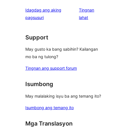
Idagdag ang aking
Tingnan
ng
pagsusuri
lahat
review
Support
May gusto ka bang sabihin? Kailangan
mo ba ng tulong?
Tingnan ang support forum
Isumbong
May malalaking isyu ba ang temang ito?
Isumbong ang temang ito
Mga Translasyon