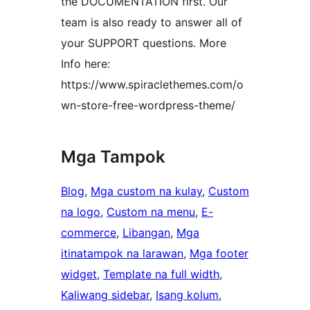
the DOCUMENTATION first. Our
team is also ready to answer all of
your SUPPORT questions. More
Info here:
https://www.spiraclethemes.com/o
wn-store-free-wordpress-theme/
Mga Tampok
Blog
, 
Mga custom na kulay
, 
Custom
na logo
, 
Custom na menu
, 
E-
commerce
, 
Libangan
, 
Mga
itinatampok na larawan
, 
Mga footer
widget
, 
Template na full width
, 
Kaliwang sidebar
, 
Isang kolum
, 