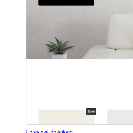
I-preview
I-download