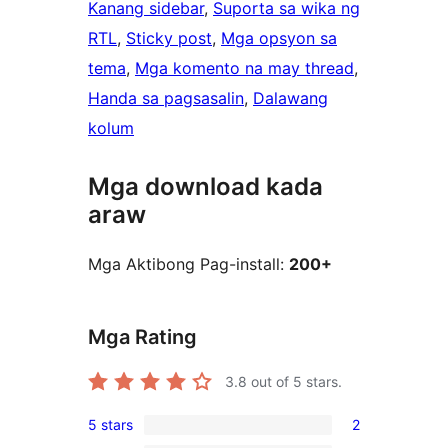
Kanang sidebar
, 
Suporta sa wika ng
RTL
, 
Sticky post
, 
Mga opsyon sa
tema
, 
Mga komento na may thread
, 
Handa sa pagsasalin
, 
Dalawang
kolum
Mga download kada
araw
Mga Aktibong Pag-install:
200+
Mga Rating
3.8
out of 5 stars.
5 stars
2
2