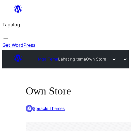
Lumaktaw
patungo
Tagalog
sa
content
Get WordPress
Mga Tema
Lahat ng tema
Own Store
Own Store
Spiracle Themes