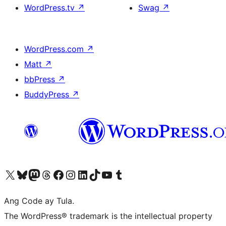
WordPress.tv
↗
Swag
↗
WordPress.com
↗
Matt
↗
bbPress
↗
BuddyPress
↗
Visit our X (formerly Twitter) account
Bisitahin ang aming Bluesky account
Visit our Mastodon account
Bisitahin ang aming Threads account
Visit our Facebook page
Visit our Instagram account
Visit our LinkedIn account
Bisitahin ang aming TikTok account
Visit our YouTube channel
Bisitahin ang aming Tumblr account
Ang Code ay Tula.
The WordPress® trademark is the intellectual property