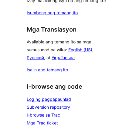
May malalaking isyu ba ang temang ito?
Isumbong ang temang ito
Mga Translasyon
Available ang temang ito sa mga
sumusunod na wika:
English (US)
,
Русский
, at
Українська
.
Isalin ang temang ito
I-browse ang code
Log ng pagpapaunlad
Subversion repository
I-browse sa Trac
Mga Trac ticket