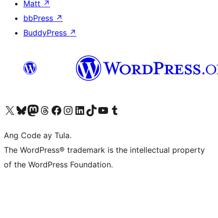
Matt
↗
bbPress
↗
BuddyPress
↗
Visit our X (formerly Twitter) account
Bisitahin ang aming Bluesky account
Visit our Mastodon account
Bisitahin ang aming Threads account
Visit our Facebook page
Visit our Instagram account
Visit our LinkedIn account
Bisitahin ang aming TikTok account
Visit our YouTube channel
Bisitahin ang aming Tumblr account
Ang Code ay Tula.
The WordPress® trademark is the intellectual property
of the WordPress Foundation.