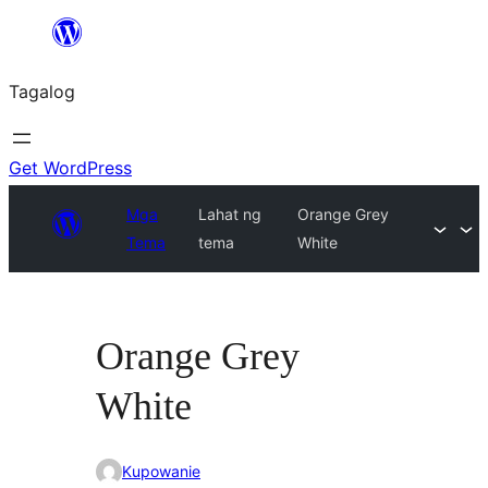
Lumaktaw
patungo
Tagalog
sa
content
Get WordPress
Mga
Lahat ng
Orange Grey
Tema
tema
White
Orange Grey
White
Kupowanie