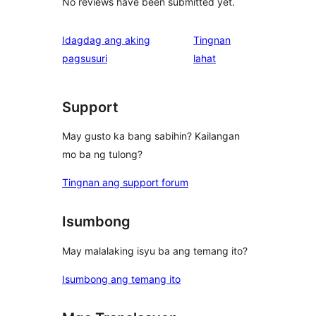
No reviews have been submitted yet.
Idagdag ang aking
Tingnan
ng
pagsusuri
lahat
review
Support
May gusto ka bang sabihin? Kailangan
mo ba ng tulong?
Tingnan ang support forum
Isumbong
May malalaking isyu ba ang temang ito?
Isumbong ang temang ito