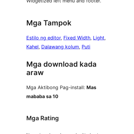
Widgetized left menu and footer.
Mga Tampok
Estilo ng editor
, 
Fixed Width
, 
Light
, 
Kahel
, 
Dalawang kolum
, 
Puti
Mga download kada
araw
Mga Aktibong Pag-install:
Mas
mababa sa 10
Mga Rating