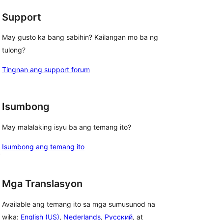
Support
May gusto ka bang sabihin? Kailangan mo ba ng
tulong?
Tingnan ang support forum
Isumbong
May malalaking isyu ba ang temang ito?
Isumbong ang temang ito
, 
Mga Translasyon
Available ang temang ito sa mga sumusunod na
wika:
English (US)
,
Nederlands
,
Русский
, at