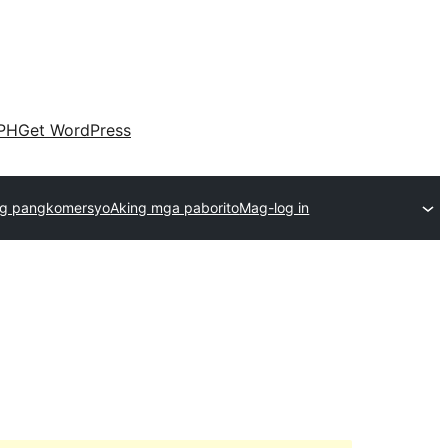
PH
Get WordPress
g pangkomersyo
Aking mga paborito
Mag-log in