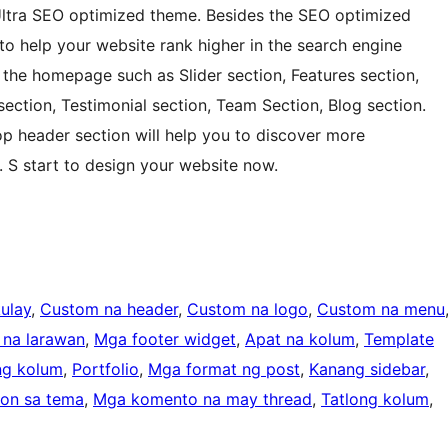
s Ultra SEO optimized theme. Besides the SEO optimized
o help your website rank higher in the search engine
 the homepage such as Slider section, Features section,
section, Testimonial section, Team Section, Blog section.
p header section will help you to discover more
 S start to design your website now.
ulay
, 
Custom na header
, 
Custom na logo
, 
Custom na menu
 na larawan
, 
Mga footer widget
, 
Apat na kolum
, 
Template
ng kolum
, 
Portfolio
, 
Mga format ng post
, 
Kanang sidebar
, 
on sa tema
, 
Mga komento na may thread
, 
Tatlong kolum
, 