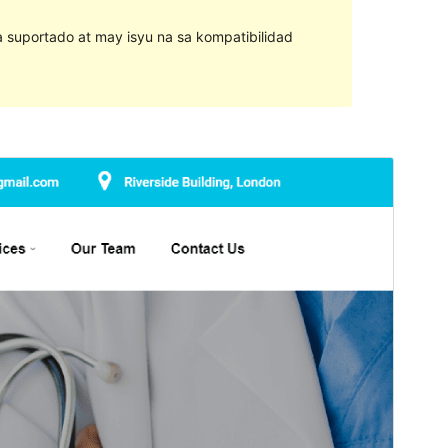
na suportado at may isyu na sa kompatibilidad
I-preview
I-download
Ito ay child theme ng &
Health Service
.
Bersyon
1.4
Huling na-update
Oktubre 3, 2022
Mga aktibong pag-install
20+
Bersyon ng WordPress
5.4
Bersyon ng PHP
5.6
Homepage ng tema