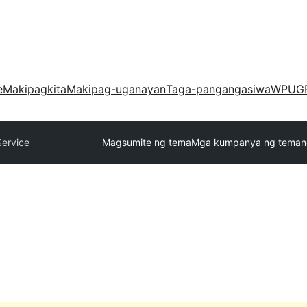
e
Makipagkita
Makipag-uganayan
Taga-pangangasiwa
WPUG
Service
Magsumite ng tema
Mga kumpanya ng teman