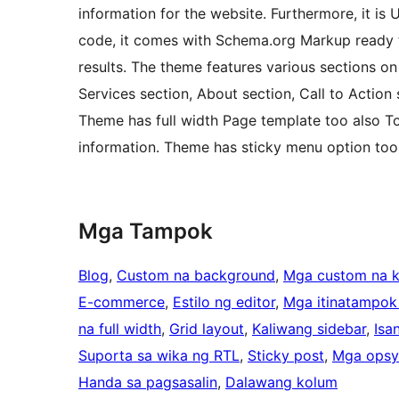
information for the website. Furthermore, it i
code, it comes with Schema.org Markup ready t
results. The theme features various sections on
Services section, About section, Call to Action 
Theme has full width Page template too also To
information. Theme has sticky menu option too.
Mga Tampok
Blog
, 
Custom na background
, 
Mga custom na k
E-commerce
, 
Estilo ng editor
, 
Mga itinatampok
na full width
, 
Grid layout
, 
Kaliwang sidebar
, 
Isa
Suporta sa wika ng RTL
, 
Sticky post
, 
Mga opsy
Handa sa pagsasalin
, 
Dalawang kolum