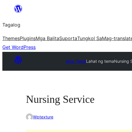
Lumaktaw
patungo
Tagalog
sa
content
Themes
Plugins
Mga Balita
Suporta
Tungkol Sa
Mag-translat
Get WordPress
Mga Tema
Lahat ng tema
Nursing 
Nursing Service
Wptexture