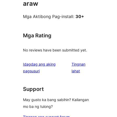
araw
Mga Aktibong Pag-install:
30+
Mga Rating
No reviews have been submitted yet.
Idagdag ang aking
Tingnan
ng
pagsusuri
lahat
review
Support
May gusto ka bang sabihin? Kailangan
mo ba ng tulong?
Tingnan ang support forum