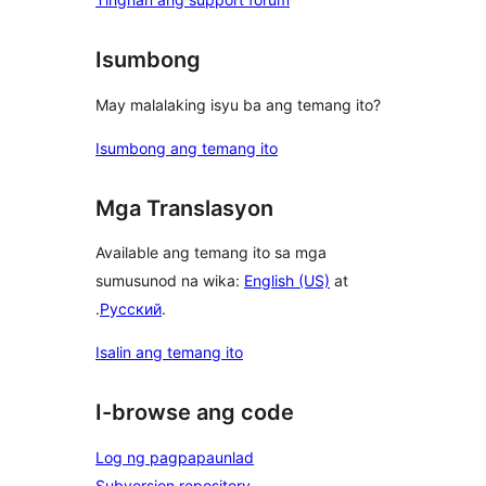
Isumbong
May malalaking isyu ba ang temang ito?
Isumbong ang temang ito
Mga Translasyon
Available ang temang ito sa mga
sumusunod na wika:
English (US)
at
.
Русский
.
Isalin ang temang ito
I-browse ang code
Log ng pagpapaunlad
Subversion repository