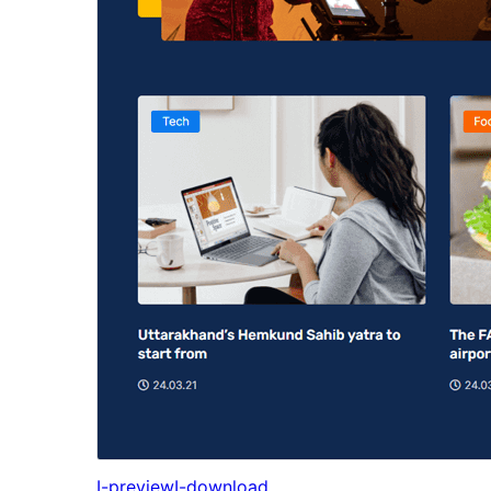
I-preview
I-download