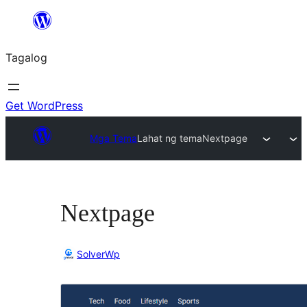
Lumaktaw
patungo
Tagalog
sa
content
Get WordPress
Mga Tema
Lahat ng tema
Nextpage
Nextpage
SolverWp