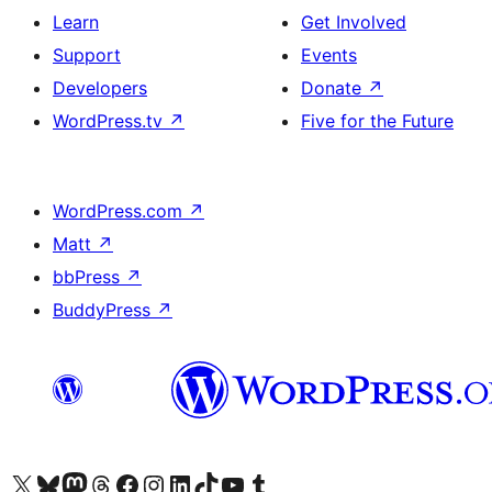
Learn
Get Involved
Support
Events
Developers
Donate
↗
WordPress.tv
↗
Five for the Future
WordPress.com
↗
Matt
↗
bbPress
↗
BuddyPress
↗
Visit our X (formerly Twitter) account
Bisitahin ang aming Bluesky account
Visit our Mastodon account
Bisitahin ang aming Threads account
Visit our Facebook page
Visit our Instagram account
Visit our LinkedIn account
Bisitahin ang aming TikTok account
Visit our YouTube channel
Bisitahin ang aming Tumblr account