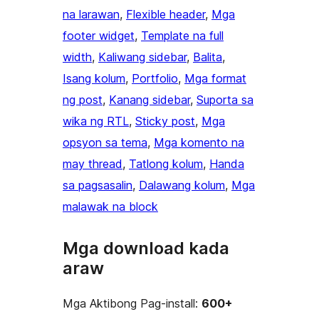
na larawan
, 
Flexible header
, 
Mga
footer widget
, 
Template na full
width
, 
Kaliwang sidebar
, 
Balita
, 
Isang kolum
, 
Portfolio
, 
Mga format
ng post
, 
Kanang sidebar
, 
Suporta sa
wika ng RTL
, 
Sticky post
, 
Mga
opsyon sa tema
, 
Mga komento na
may thread
, 
Tatlong kolum
, 
Handa
sa pagsasalin
, 
Dalawang kolum
, 
Mga
malawak na block
Mga download kada
araw
Mga Aktibong Pag-install:
600+