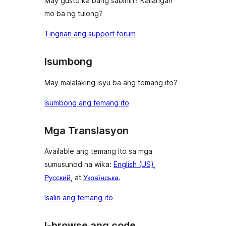
May gusto ka bang sabihin? Kailangan
mo ba ng tulong?
Tingnan ang support forum
Isumbong
May malalaking isyu ba ang temang ito?
Isumbong ang temang ito
Mga Translasyon
Available ang temang ito sa mga
sumusunod na wika:
English (US)
,
Русский
, at
Українська
.
Isalin ang temang ito
I-browse ang code