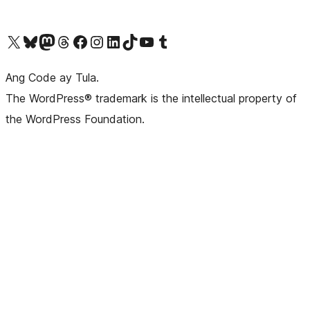
Visit our X (formerly Twitter) account
Bisitahin ang aming Bluesky account
Visit our Mastodon account
Bisitahin ang aming Threads account
Visit our Facebook page
Visit our Instagram account
Visit our LinkedIn account
Bisitahin ang aming TikTok account
Visit our YouTube channel
Bisitahin ang aming Tumblr account
Ang Code ay Tula.
The WordPress® trademark is the intellectual property of
the WordPress Foundation.