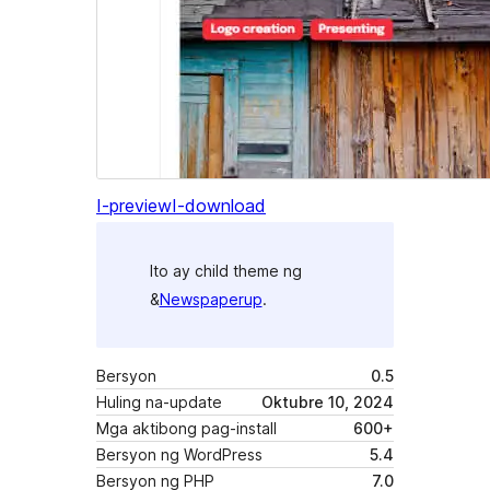
I-preview
I-download
Ito ay child theme ng
&
Newspaperup
.
Bersyon
0.5
Huling na-update
Oktubre 10, 2024
Mga aktibong pag-install
600+
Bersyon ng WordPress
5.4
Bersyon ng PHP
7.0