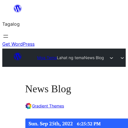
Lumaktaw
patungo
Tagalog
sa
content
Get WordPress
Mga Tema
Lahat ng tema
News Blog
News Blog
Gradient Themes