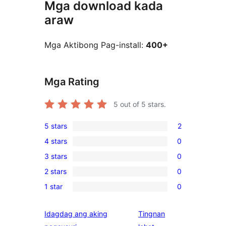
Mga download kada
araw
Mga Aktibong Pag-install:
400+
Mga Rating
5
out of 5 stars.
5 stars
2
2
4 stars
0
5-
0
3 stars
0
star
4-
0
reviews
2 stars
0
star
3-
0
reviews
1 star
0
star
2-
0
reviews
star
1-
Idagdag ang aking
Tingnan
reviews
star