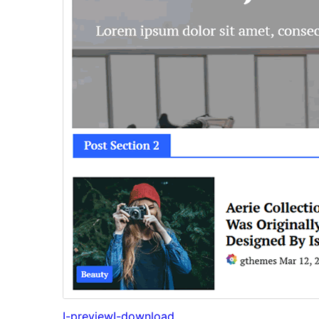
I-preview
I-download