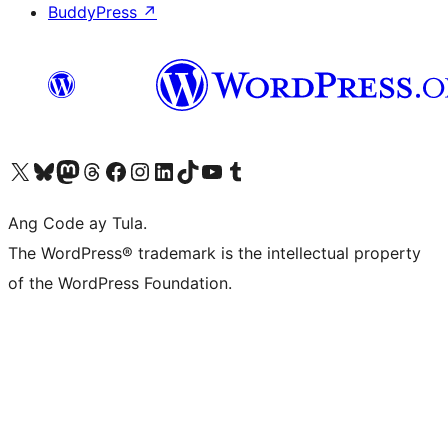
BuddyPress
↗
Visit our X (formerly Twitter) account
Bisitahin ang aming Bluesky account
Visit our Mastodon account
Bisitahin ang aming Threads account
Visit our Facebook page
Visit our Instagram account
Visit our LinkedIn account
Bisitahin ang aming TikTok account
Visit our YouTube channel
Bisitahin ang aming Tumblr account
Ang Code ay Tula.
The WordPress® trademark is the intellectual property
of the WordPress Foundation.