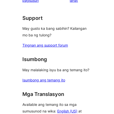
ng
pagsusuri
lahat
reviews
review
Support
May gusto ka bang sabihin? Kailangan
mo ba ng tulong?
Tingnan ang support forum
Isumbong
May malalaking isyu ba ang temang ito?
Isumbong ang temang ito
Mga Translasyon
Available ang temang ito sa mga
sumusunod na wika:
English (US)
at