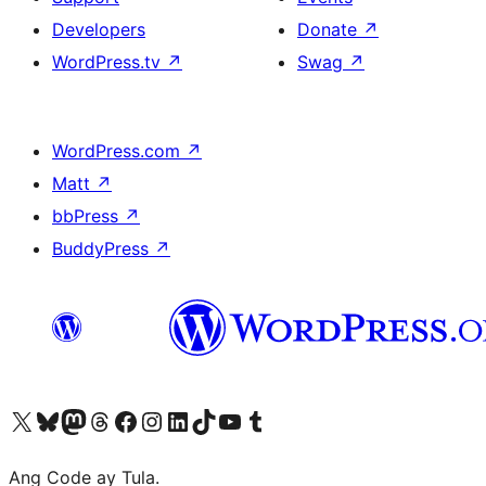
Developers
Donate
↗
WordPress.tv
↗
Swag
↗
WordPress.com
↗
Matt
↗
bbPress
↗
BuddyPress
↗
Visit our X (formerly Twitter) account
Bisitahin ang aming Bluesky account
Visit our Mastodon account
Bisitahin ang aming Threads account
Visit our Facebook page
Visit our Instagram account
Visit our LinkedIn account
Bisitahin ang aming TikTok account
Visit our YouTube channel
Bisitahin ang aming Tumblr account
Ang Code ay Tula.