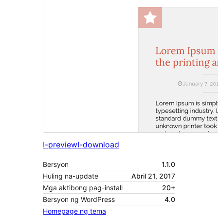
I-preview
I-download
Bersyon
1.1.0
Huling na-update
Abril 21, 2017
Mga aktibong pag-install
20+
Bersyon ng WordPress
4.0
Homepage ng tema