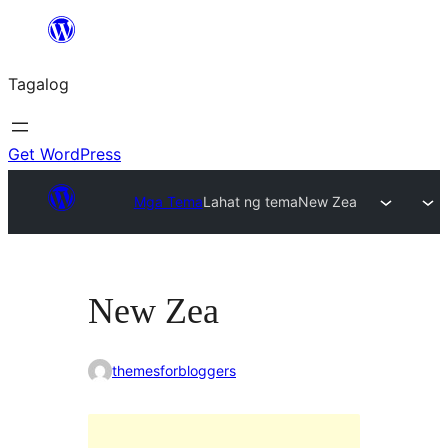
Lumaktaw
patungo
Tagalog
sa
content
Get WordPress
Mga Tema
Lahat ng tema
New Zea
New Zea
themesforbloggers