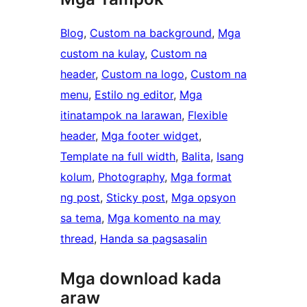
Blog
, 
Custom na background
, 
Mga
custom na kulay
, 
Custom na
header
, 
Custom na logo
, 
Custom na
menu
, 
Estilo ng editor
, 
Mga
itinatampok na larawan
, 
Flexible
header
, 
Mga footer widget
, 
Template na full width
, 
Balita
, 
Isang
kolum
, 
Photography
, 
Mga format
ng post
, 
Sticky post
, 
Mga opsyon
sa tema
, 
Mga komento na may
thread
, 
Handa sa pagsasalin
Mga download kada
araw