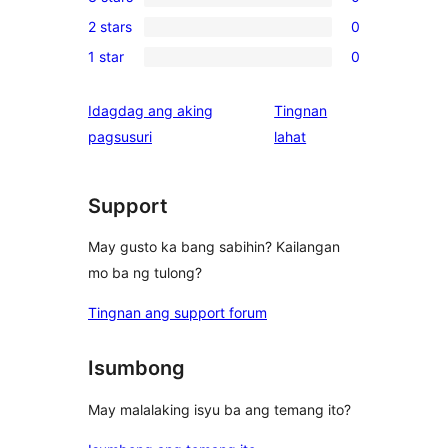
4-
0
reviews
2 stars
0
star
3-
0
reviews
1 star
0
star
2-
0
reviews
star
1-
Idagdag ang aking
Tingnan
reviews
star
ng
pagsusuri
lahat
reviews
review
Support
May gusto ka bang sabihin? Kailangan
mo ba ng tulong?
Tingnan ang support forum
Isumbong
May malalaking isyu ba ang temang ito?