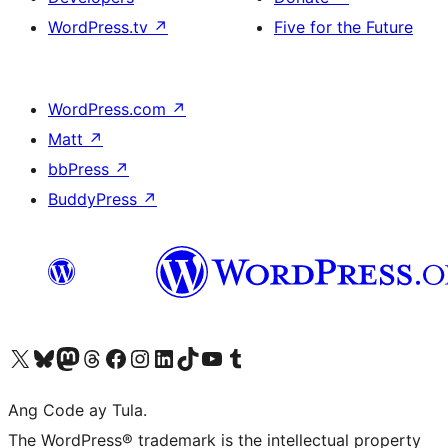
WordPress.tv
↗
Five for the Future
WordPress.com
↗
Matt
↗
bbPress
↗
BuddyPress
↗
Visit our X (formerly Twitter) account
Bisitahin ang aming Bluesky account
Visit our Mastodon account
Bisitahin ang aming Threads account
Visit our Facebook page
Visit our Instagram account
Visit our LinkedIn account
Bisitahin ang aming TikTok account
Visit our YouTube channel
Bisitahin ang aming Tumblr account
Ang Code ay Tula.
The WordPress® trademark is the intellectual property