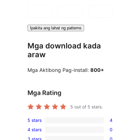
Ipakita ang lahat ng patterns
Mga download kada
araw
Mga Aktibong Pag-install:
800+
Mga Rating
5
out of 5 stars.
5 stars
4
4
4 stars
0
5-
0
3 stars
0
star