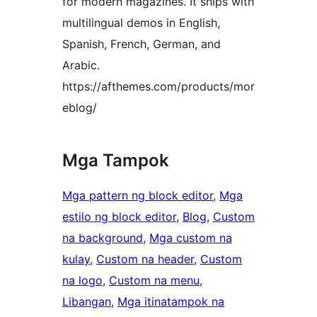
for modern magazines. It ships with
multilingual demos in English,
Spanish, French, German, and
Arabic.
https://afthemes.com/products/mor
eblog/
Mga Tampok
Mga pattern ng block editor
, 
Mga
estilo ng block editor
, 
Blog
, 
Custom
na background
, 
Mga custom na
kulay
, 
Custom na header
, 
Custom
na logo
, 
Custom na menu
, 
Libangan
, 
Mga itinatampok na