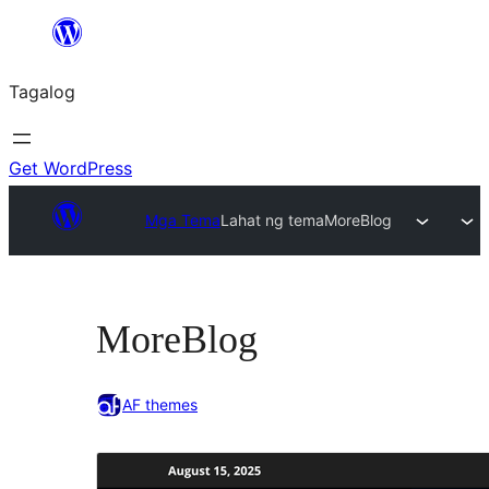
Lumaktaw
patungo
Tagalog
sa
content
Get WordPress
Mga Tema
Lahat ng tema
MoreBlog
MoreBlog
AF themes