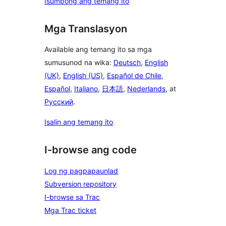
Isumbong ang temang ito
Mga Translasyon
Available ang temang ito sa mga
sumusunod na wika:
Deutsch
,
English
(UK)
,
English (US)
,
Español de Chile
,
Español
,
Italiano
,
日本語
,
Nederlands
, at
Русский
.
Isalin ang temang ito
I-browse ang code
Log ng pagpapaunlad
Subversion repository
I-browse sa Trac
Mga Trac ticket