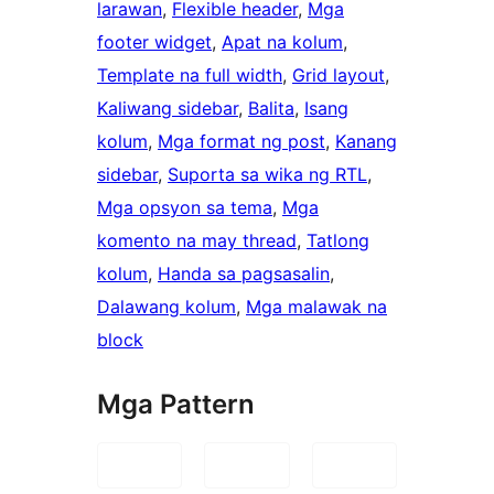
larawan
, 
Flexible header
, 
Mga
footer widget
, 
Apat na kolum
, 
Template na full width
, 
Grid layout
, 
Kaliwang sidebar
, 
Balita
, 
Isang
kolum
, 
Mga format ng post
, 
Kanang
sidebar
, 
Suporta sa wika ng RTL
, 
Mga opsyon sa tema
, 
Mga
komento na may thread
, 
Tatlong
kolum
, 
Handa sa pagsasalin
, 
Dalawang kolum
, 
Mga malawak na
block
Mga Pattern