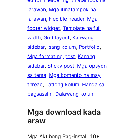
editor
, 
Header ng itinatampok na
larawan
, 
Mga itinatampok na
larawan
, 
Flexible header
, 
Mga
footer widget
, 
Template na full
width
, 
Grid layout
, 
Kaliwang
sidebar
, 
Isang kolum
, 
Portfolio
, 
Mga format ng post
, 
Kanang
sidebar
, 
Sticky post
, 
Mga opsyon
sa tema
, 
Mga komento na may
thread
, 
Tatlong kolum
, 
Handa sa
pagsasalin
, 
Dalawang kolum
Mga download kada
araw
Mga Aktibong Pag-install:
10+