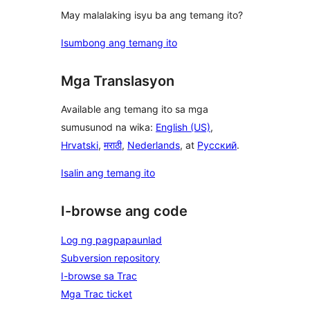
May malalaking isyu ba ang temang ito?
Isumbong ang temang ito
Mga Translasyon
Available ang temang ito sa mga
sumusunod na wika:
English (US)
,
Hrvatski
,
मराठी
,
Nederlands
, at
Русский
.
Isalin ang temang ito
I-browse ang code
Log ng pagpapaunlad
Subversion repository
I-browse sa Trac
Mga Trac ticket