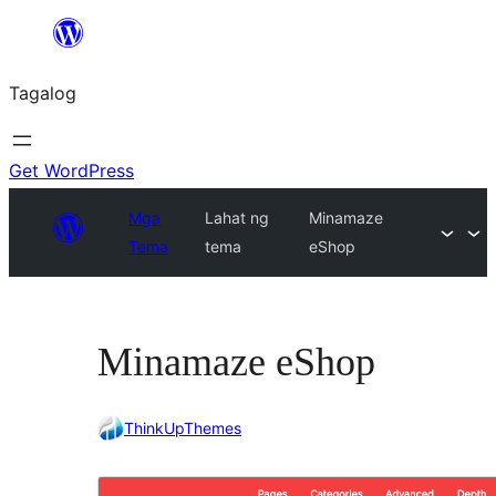
Lumaktaw
patungo
Tagalog
sa
content
Get WordPress
Mga
Lahat ng
Minamaze
Tema
tema
eShop
Minamaze eShop
ThinkUpThemes