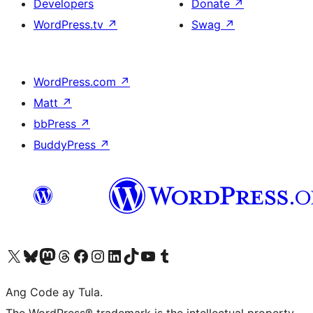
Developers
Donate
↗
WordPress.tv
↗
Swag
↗
WordPress.com
↗
Matt
↗
bbPress
↗
BuddyPress
↗
Visit our X (formerly Twitter) account
Bisitahin ang aming Bluesky account
Visit our Mastodon account
Bisitahin ang aming Threads account
Visit our Facebook page
Visit our Instagram account
Visit our LinkedIn account
Bisitahin ang aming TikTok account
Visit our YouTube channel
Bisitahin ang aming Tumblr account
Ang Code ay Tula.