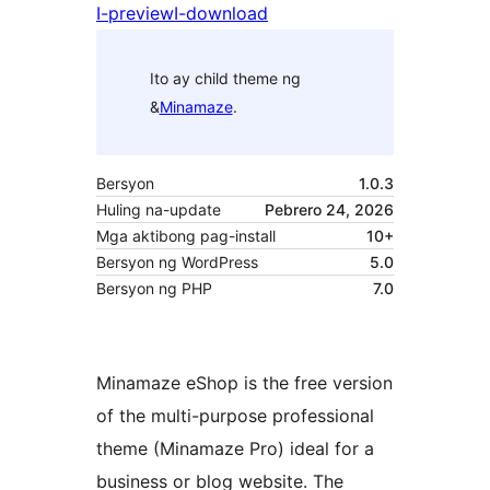
I-preview
I-download
Ito ay child theme ng
&
Minamaze
.
Bersyon
1.0.3
Huling na-update
Pebrero 24, 2026
Mga aktibong pag-install
10+
Bersyon ng WordPress
5.0
Bersyon ng PHP
7.0
Minamaze eShop is the free version
of the multi-purpose professional
theme (Minamaze Pro) ideal for a
business or blog website. The