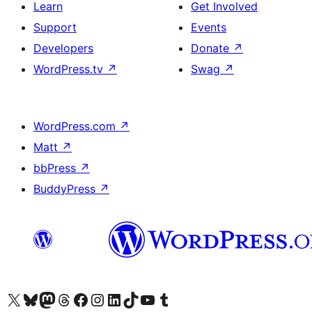
Learn
Get Involved
Support
Events
Developers
Donate
↗
WordPress.tv
↗
Swag
↗
WordPress.com
↗
Matt
↗
bbPress
↗
BuddyPress
↗
Visit our X (formerly Twitter) account
Bisitahin ang aming Bluesky account
Visit our Mastodon account
Bisitahin ang aming Threads account
Visit our Facebook page
Visit our Instagram account
Visit our LinkedIn account
Bisitahin ang aming TikTok account
Visit our YouTube channel
Bisitahin ang aming Tumblr account