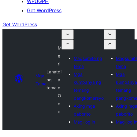
WPUGPH
Get WordPress
Get WordPress
M
e
Magsumite ng
Magsumit
ri
tema
tema
Lahat
di
Mga
Mga
Mga
ng
a
kumpanya ng
kumpanya
Tema
tema
n
temang
temang
O
pangkomersyo
pangkome
n
Aking mga
Aking mg
e
paborito
paborito
Mag-log in
Mag-log i