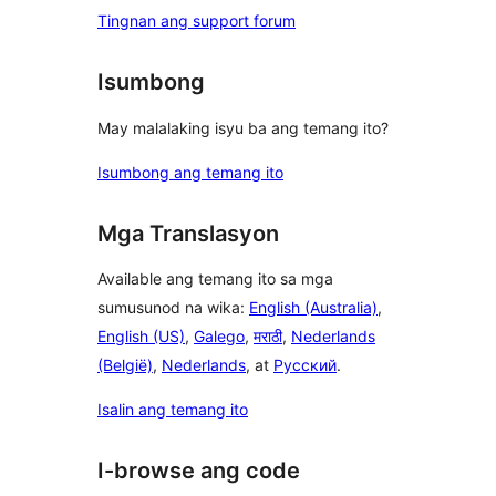
Tingnan ang support forum
Isumbong
May malalaking isyu ba ang temang ito?
Isumbong ang temang ito
Mga Translasyon
Available ang temang ito sa mga
sumusunod na wika:
English (Australia)
,
English (US)
,
Galego
,
मराठी
,
Nederlands
(België)
,
Nederlands
, at
Русский
.
Isalin ang temang ito
I-browse ang code