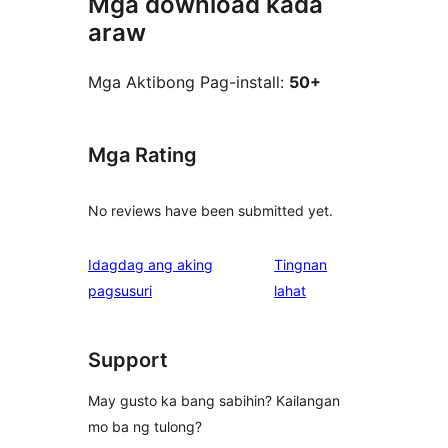
Mga download kada
araw
Mga Aktibong Pag-install:
50+
Mga Rating
No reviews have been submitted yet.
Idagdag ang aking
Tingnan
ng
pagsusuri
lahat
review
Support
May gusto ka bang sabihin? Kailangan
mo ba ng tulong?