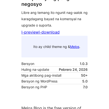
negosyo
Libre ang temang ito ngunit nag-aalok ng
karagdagang bayad na komersyal na
upgrade o suporta.
I-preview
I-download
Ito ay child theme ng &
Melos
.
Bersyon
1.0.3
Huling na-update
Pebrero 24, 2026
Mga aktibong pag-install
50+
Bersyon ng WordPress
5.0
Bersyon ng PHP
7.0
Melos Blog is the free version of