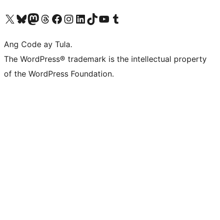
Visit our X (formerly Twitter) account
Bisitahin ang aming Bluesky account
Visit our Mastodon account
Bisitahin ang aming Threads account
Visit our Facebook page
Visit our Instagram account
Visit our LinkedIn account
Bisitahin ang aming TikTok account
Visit our YouTube channel
Bisitahin ang aming Tumblr account
Ang Code ay Tula.
The WordPress® trademark is the intellectual property
of the WordPress Foundation.