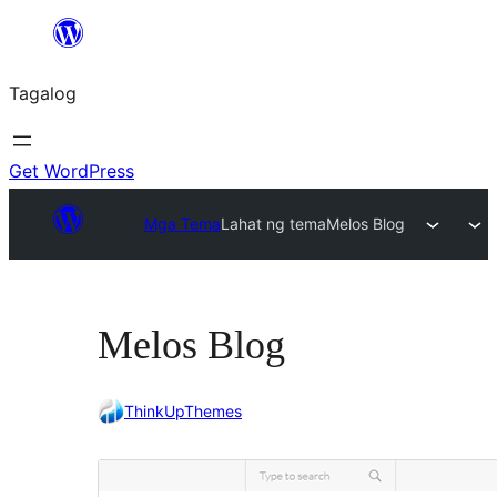
Lumaktaw
patungo
Tagalog
sa
content
Get WordPress
Mga Tema
Lahat ng tema
Melos Blog
Melos Blog
ThinkUpThemes