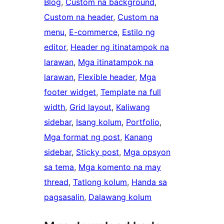
Blog
, 
Custom na background
, 
Custom na header
, 
Custom na
menu
, 
E-commerce
, 
Estilo ng
editor
, 
Header ng itinatampok na
larawan
, 
Mga itinatampok na
larawan
, 
Flexible header
, 
Mga
footer widget
, 
Template na full
width
, 
Grid layout
, 
Kaliwang
sidebar
, 
Isang kolum
, 
Portfolio
, 
Mga format ng post
, 
Kanang
sidebar
, 
Sticky post
, 
Mga opsyon
sa tema
, 
Mga komento na may
thread
, 
Tatlong kolum
, 
Handa sa
pagsasalin
, 
Dalawang kolum